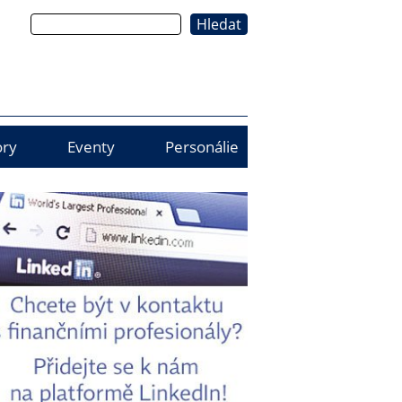
Hledat
ry
Eventy
Personálie