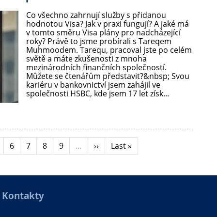
Co všechno zahrnují služby s přidanou
hodnotou Visa? Jak v praxi fungují? A jaké má
v tomto směru Visa plány pro nadcházející
roky? Právě to jsme probírali s Tareqem
Muhmoodem. Tarequ, pracoval jste po celém
světě a máte zkušenosti z mnoha
mezinárodních finančních společností.
Můžete se čtenářům představit?&nbsp; Svou
kariéru v bankovnictví jsem zahájil ve
společnosti HSBC, kde jsem 17 let získ...
ka
tránka
Stránka
6
Stránka
7
Stránka
8
Stránka
9
…
Následující
››
Poslední
Last »
stránka
stránka
Kontakty