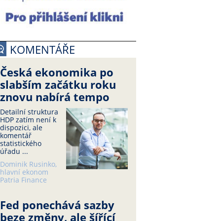
KOMENTÁŘE
Česká ekonomika po
slabším začátku roku
znovu nabírá tempo
Detailní struktura
HDP zatím není k
dispozici, ale
komentář
statistického
úřadu ...
Dominik Rusinko,
hlavní ekonom
Patria Finance
Fed ponechává sazby
beze změny, ale šířící