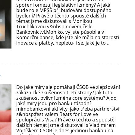
spoření omezují legislativní změny? A jaká
bude role MPSS při budování dostupného
bydlení? Právě o těchto spoustě dalších
témat jsme diskutovali s Monikou
Truchlikovou v&nbsp;novém čísle
Bankovnictví.Moniko, vy jste působila v
Komerční bance, kde jste ale měla na starosti
inovace a platby, nepletu-li se, jaké je to ...
e
Do jaké míry ale pomáhají ČSOB ve zlepšování
zákaznické zkušenosti třetí strany? Jak tuto
zkušenost ovlivní změna core systému? A do
jaké míry jsou pro banku zásadní
mimobankovní aktivity, jako třeba partnerství
s&nbsp;festivalem Beats for Love ve
spolupráci s Visa? Právě o těchto a spoustě
dalších témat jsme diskutovali s Vladimírem
Vojtíškem.ČSOB je dnes jedinou bankou na