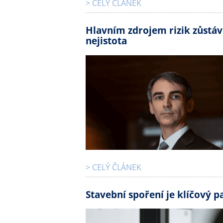
> CELÝ ČLÁNEK
Hlavním zdrojem rizik zůstáv
nejistota
> CELÝ ČLÁNEK
Stavební spoření je klíčový 