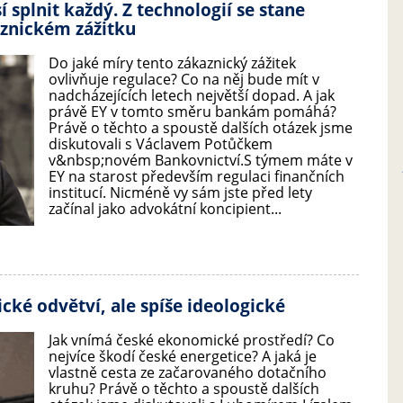
 splnit každý. Z technologií se stane
aznickém zážitku
Do jaké míry tento zákaznický zážitek
ovlivňuje regulace? Co na něj bude mít v
nadcházejících letech největší dopad. A jak
právě EY v tomto směru bankám pomáhá?
Právě o těchto a spoustě dalších otázek jsme
diskutovali s Václavem Potůčkem
v&nbsp;novém Bankovnictví.S týmem máte v
EY na starost především regulaci finančních
institucí. Nicméně vy sám jste před lety
začínal jako advokátní koncipient...
cké odvětví, ale spíše ideologické
Jak vnímá české ekonomické prostředí? Co
nejvíce škodí české energetice? A jaká je
vlastně cesta ze začarovaného dotačního
kruhu? Právě o těchto a spoustě dalších