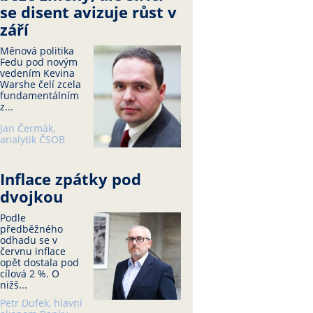
se disent avizuje růst v
září
Měnová politika
Fedu pod novým
vedením Kevina
Warshe čelí zcela
fundamentálním
z...
Jan Čermák,
analytik ČSOB
Inflace zpátky pod
dvojkou
Podle
předběžného
odhadu se v
červnu inflace
opět dostala pod
cílová 2 %. O
nižš...
Petr Dufek, hlavní