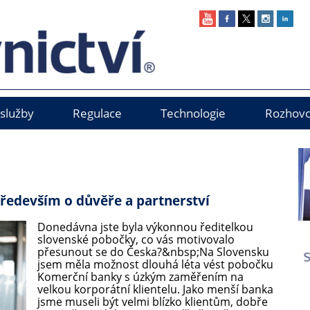
 služby
Regulace
Technologie
Rozhovo
především o důvěře a partnerství
Donedávna jste byla výkonnou ředitelkou
slovenské pobočky, co vás motivovalo
přesunout se do Česka?&nbsp;Na Slovensku
jsem měla možnost dlouhá léta vést pobočku
Komerční banky s úzkým zaměřením na
velkou korporátní klientelu. Jako menší banka
jsme museli být velmi blízko klientům, dobře