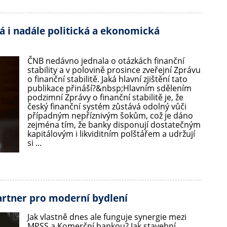
á i nadále politická a ekonomická
ČNB nedávno jednala o otázkách finanční
stability a v polovině prosince zveřejní Zprávu
o finanční stabilitě. Jaká hlavní zjištění tato
publikace přináší?&nbsp;Hlavním sdělením
podzimní Zprávy o finanční stabilitě je, že
český finanční systém zůstává odolný vůči
případným nepříznivým šokům, což je dáno
zejména tím, že banky disponují dostatečným
kapitálovým i likviditním polštářem a udržují
si ...
partner pro moderní bydlení
Jak vlastně dnes ale funguje synergie mezi
MPSS a Komerční bankou? Jak stavební