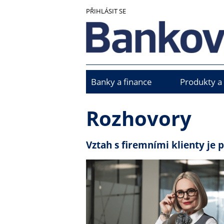
Přejít
PŘIHLÁSIT SE
k
hlavnímu
obsahu
Banky a finance
Produkty a
Main
menu
Rozhovory
Vztah s firemními klienty je 