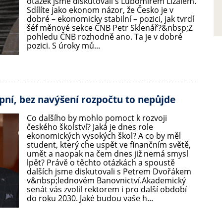
otázek jsme diskutovali s Lubomírem Lízalem.
Sdílíte jako ekonom názor, že Česko je v
dobré – ekonomicky stabilní – pozici, jak tvrdí
šéf měnové sekce ČNB Petr Sklenář?&nbsp;Z
pohledu ČNB rozhodně ano. Ta je v dobré
pozici. S úroky mů...
ní, bez navýšení rozpočtu to nepůjde
Co dalšího by mohlo pomoct k rozvoji
českého školství? Jaká je dnes role
ekonomických vysokých škol? A co by měl
student, který che uspět ve finančním světě,
umět a naopak na čem dnes již nemá smysl
lpět? Právě o těchto otázkách a spoustě
dalších jsme diskutovali s Petrem Dvořákem
v&nbsp;lednovém Banovnictví.Akademický
senát vás zvolil rektorem i pro další období
do roku 2030. Jaké budou vaše h...