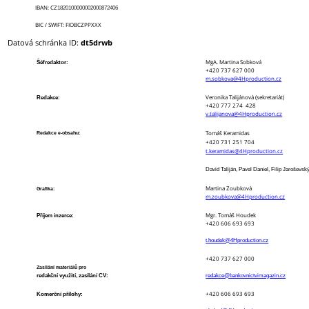
IBAN: CZ
1820100000002000872406
BIC / SWIFT: FIOBCZPPXXX
Datová schránka ID:
dt5drwb
MgA. Martina Sobková
Šéfredaktor:
+420 737 627 000
m.sobkova@4Hproduction.cz
Veronika Talijánová (sekretariát)
Redakce:
+420 777 274 428
v.talijanova@4Hproduction.cz
Tomáš Keramidas
Redakce e-obsahu:
+420 731 251 704
t.keramidas@4Hproduction.cz
David Taliján, Pavel Daniel, Filip Jaroševsk
Martina Zoubková
Grafika:
m.zoubkova@4Hproduction.cz
Mgr. Tomáš Houdek
Příjem inzerce:
+420 606 693 693
t.houdek@4Hproduction.cz
+420 737 627 000
Zasílání materiálů pro
redakční využití, zasílání CV:
redakce@bankovnictvimagazin.cz
+420 606 693 693
Komerční přílohy: