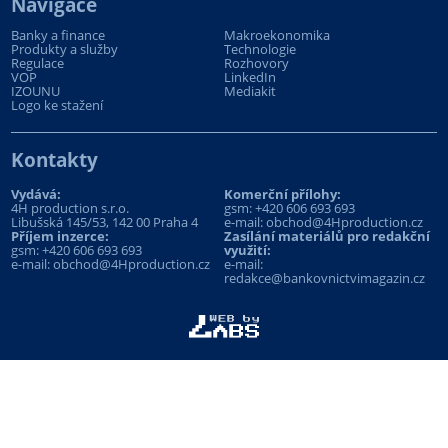
Navigace
Banky a finance
Makroekonomika
Produkty a služby
Technologie
Regulace
Rozhovory
VOP
LinkedIn
IZOUNU
Mediakit
Logo ke stažení
Kontakty
Vydává:
Komerční přílohy:
4H production s.r.o.
gsm:
+420 606 693 693
Libušská 145/53, 142 00 Praha 4
e-mail:
obchod@4Hproduction.cz
Příjem inzerce:
Zasílání materiálů pro redakční
gsm:
+420 606 693 693
využití:
e-mail:
obchod@4Hproduction.cz
e-mail:
redakce@bankovnictvimagazin.cz