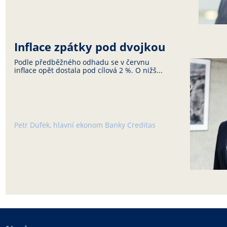
Inflace zpátky pod dvojkou
Podle předběžného odhadu se v červnu
inflace opět dostala pod cílová 2 %. O nižš...
Petr Dufek, hlavní ekonom Banky Creditas