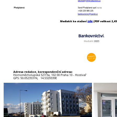
obchod@4Hproduction.cz
Předplatné:
Send Předplatné spol. s.r.o.
+420 225 985 225
bankovnictvi@send.cz
zde
Mediakit ke stažení
(PDF velikost 2,4
Adresa redakce, korespondenční adresa:
Hornoměcholupská 527/3a, 102 00 Praha 10 - Hostivař
GPS: 50.0523531N, 14.5329339E