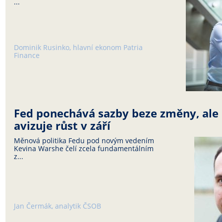
...
Dominik Rusinko, hlavní ekonom Patria
Finance
Fed ponechává sazby beze změny, ale š
avizuje růst v září
Měnová politika Fedu pod novým vedením
Kevina Warshe čelí zcela fundamentálním
z...
Jan Čermák, analytik ČSOB