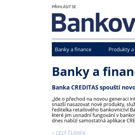
Přejít
PŘIHLÁSIT SE
k
hlavnímu
obsahu
Banky a finance
Produkty a
Main
menu
Banky a finan
Banka CREDITAS spouští nov
„Jde o přechod na novou generaci int
snazší nasazovat nové produkty, služb
ředitelka retailového bankovnictví B
které jim usnadní fungování v bankov
dnes nabízí samostatná aplikace CRED
> CELÝ ČLÁNEK