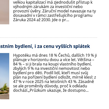
velkou kapitalizací má zjednodušit přístup k
výhodným zárukám za investiční nebo
provozní úvěry. Záruční model navazuje na ty
dosavadní v rámci zastřešujícího programu
Záruka 2024 až 2030. Jde o pr...
astním bydlení, i za cenu vyšších splátek
Hypotéku má dnes 18 % Čechů, dalších 19 % ji
plánuje v horizontu dvou a více let. Většina –
84 % – si ji brala na koupi vlastního bydlení,
zbylých 9 % na investiční nemovitost nebo
bydlení pro děti. Podíl lidí, kteří musí svůj
plán na pořízení bydlení odložit, mírně klesl: z
47 % v roce 2025 na letošních 43 %. Zásadně
se ale proměnily důvody, proč k odkladu
dochází.„Průzkum ukazuje, že dostupno...