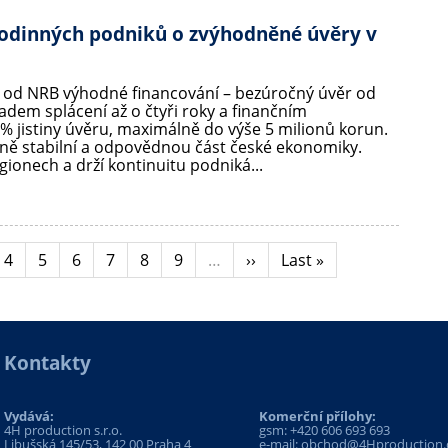
 rodinných podniků o zvýhodněné úvěry v
 od NRB výhodné financování – bezúročný úvěr od
ladem splácení až o čtyři roky a finančním
 jistiny úvěru, maximálně do výše 5 milionů korun.
ně stabilní a odpovědnou část české ekonomiky.
gionech a drží kontinuitu podniká...
ánka
Stránka
4
Stránka
5
Stránka
6
Stránka
7
Stránka
8
Stránka
9
…
Následující
››
Poslední
Last »
stránka
stránka
Kontakty
Vydává:
Komerční přílohy:
4H production s.r.o.
gsm:
+420 606 693 693
Libušská 145/53, 142 00 Praha 4
e-mail:
obchod@4Hproduction.