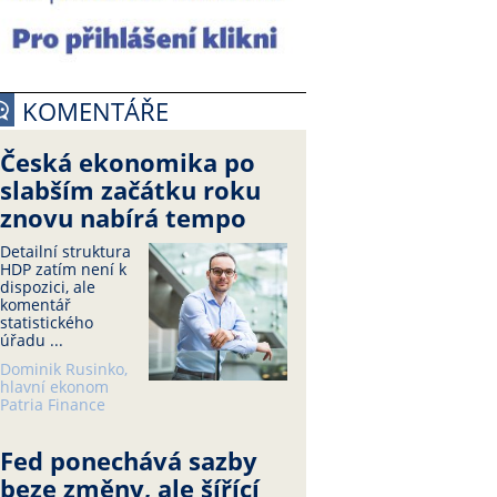
KOMENTÁŘE
Česká ekonomika po
slabším začátku roku
znovu nabírá tempo
Detailní struktura
HDP zatím není k
dispozici, ale
komentář
statistického
úřadu ...
Dominik Rusinko,
hlavní ekonom
Patria Finance
Fed ponechává sazby
beze změny, ale šířící