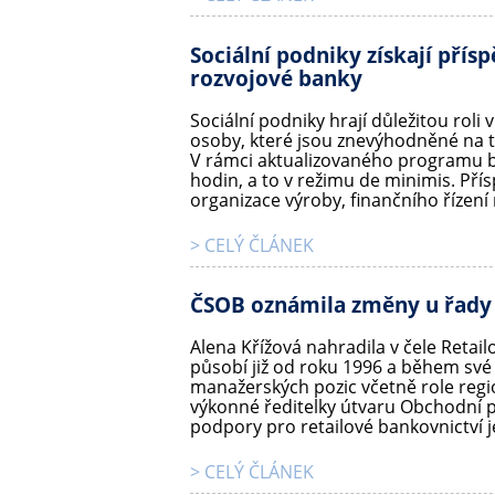
Sociální podniky získají pří
rozvojové banky
Sociální podniky hrají důležitou roli 
osoby, které jsou znevýhodněné na t
V rámci aktualizovaného programu b
hodin, a to v režimu de minimis. Pří
organizace výroby, finančního řízení
> CELÝ ČLÁNEK
ČSOB oznámila změny u řady
Alena Křížová nahradila v čele Reta
působí již od roku 1996 a během své
manažerských pozic včetně role regio
výkonné ředitelky útvaru Obchodní
podpory pro retailové bankovnictví 
> CELÝ ČLÁNEK