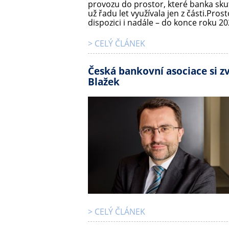
provozu do prostor, které banka sku
už řadu let využívala jen z části.Pros
dispozici i nadále – do konce roku 202
> CELÝ ČLÁNEK
Česká bankovní asociace si zv
Blažek
> CELÝ ČLÁNEK