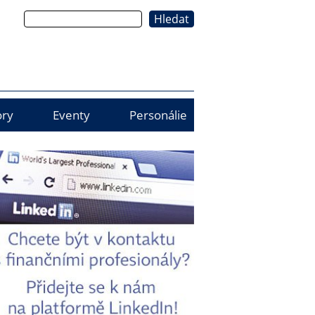
Hledat
ry
Eventy
Personálie