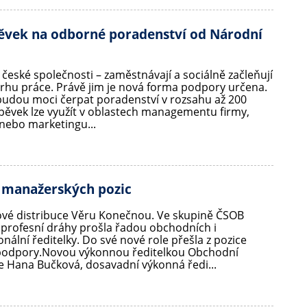
spěvek na odborné poradenství od Národní
v české společnosti – zaměstnávají a sociálně začleňují
rhu práce. Právě jim je nová forma podpory určena.
udou moci čerpat poradenství v rozsahu až 200
spěvek lze využít v oblastech managementu firmy,
 nebo marketingu...
 manažerských pozic
ilové distribuce Věru Konečnou. Ve skupině ČSOB
 profesní dráhy prošla řadou obchodních i
nální ředitelky. Do své nové role přešla z pozice
 podpory.Novou výkonnou ředitelkou Obchodní
je Hana Bučková, dosavadní výkonná ředi...