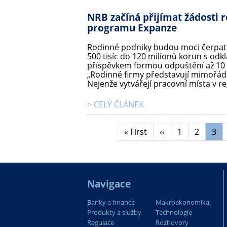
NRB začíná přijímat žádosti
programu Expanze
Rodinné podniky budou moci čerpat
500 tisíc do 120 milionů korun s odk
příspěvkem formou odpuštění až 10 %
„Rodinné firmy představují mimořád
Nejenže vytvářejí pracovní místa v re
> CELÝ ČLÁNEK
First
« First
Předchozí
‹‹
Stránka
1
Stránka
2
Str
3
Pagination
page
stránka
Navigace
Banky a finance
Makroekonomika
Produkty a služby
Technologie
Regulace
Rozhovory