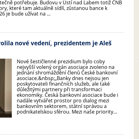
tečně potřebuje. Budovu v Ústí nad Labem totiž ČNB
tory, které tam aktuálně sídlí, zůstanou bance k
6 je bude užívat na ...
olila nové vedení, prezidentem je Aleš
Nové šestičlenné prezidium bylo coby
nejvyšší volený orgán asociace zvoleno na
jednání shromáždění členů České bankovní
asociace.&nbsp;„Banky dnes nejsou jen
poskytovateli finančních služeb, ale také
důležitými partnery při transformaci
ekonomiky. Česká bankovní asociace bude i
nadále vytvářet prostor pro dialog mezi
bankovním sektorem, státní správou a
podnikatelskou sférou. Mezi naše priority...