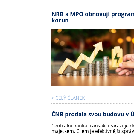
NRB a MPO obnovují program 
korun
> CELÝ ČLÁNEK
ČNB prodala svou budovu v Ú
Centrální banka transakci zařazuje 
majetkem. Cílem je efektivnější sprá