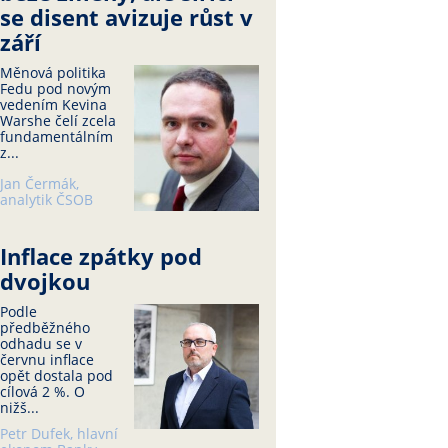
se disent avizuje růst v
září
Měnová politika
Fedu pod novým
vedením Kevina
Warshe čelí zcela
fundamentálním
z...
Jan Čermák,
analytik ČSOB
Inflace zpátky pod
dvojkou
Podle
předběžného
odhadu se v
červnu inflace
opět dostala pod
cílová 2 %. O
nižš...
Petr Dufek, hlavní