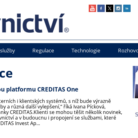
 služby
Regulace
Technologie
Rozhovo
ce
ou platformu CREDITAS One
erních i klientských systémů, s níž bude výrazně
y a různá další vylepšení,“ říká Ivana Pícková,
anky CREDITAS.Klienti se mohou těšit několik novinek,
nictví a v budoucnu i propojení se službami, které
ITAS Invest Ap...