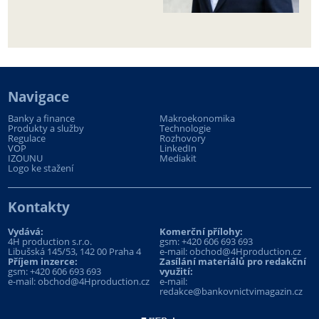
Navigace
Banky a finance
Makroekonomika
Produkty a služby
Technologie
Regulace
Rozhovory
VOP
LinkedIn
IZOUNU
Mediakit
Logo ke stažení
Kontakty
Vydává:
Komerční přílohy:
4H production s.r.o.
gsm:
+420 606 693 693
Libušská 145/53, 142 00 Praha 4
e-mail:
obchod@4Hproduction.cz
Příjem inzerce:
Zasílání materiálů pro redakční
gsm:
+420 606 693 693
využití:
e-mail:
obchod@4Hproduction.cz
e-mail:
redakce@bankovnictvimagazin.cz