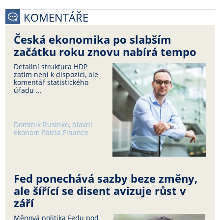
KOMENTÁŘE
Česká ekonomika po slabším
začátku roku znovu nabírá tempo
Detailní struktura HDP
zatím není k dispozici, ale
komentář statistického
úřadu ...
Dominik Rusinko, hlavní
ekonom Patria Finance
Fed ponechává sazby beze změny,
ale šířící se disent avizuje růst v
září
Měnová politika Fedu pod