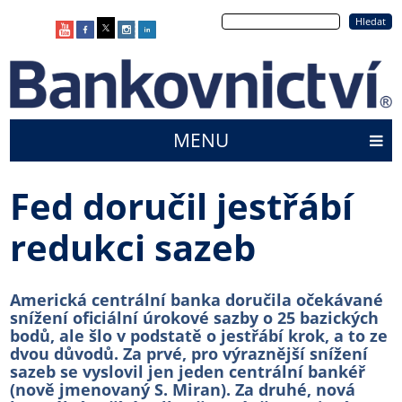
Přejít
Hledat
k
hlavnímu
obsahu
MENU
Main
menu
Fed doručil jestřábí
redukci sazeb
Americká centrální banka doručila očekávané
snížení oficiální úrokové sazby o 25 bazických
bodů, ale šlo v podstatě o jestřábí krok, a to ze
dvou důvodů. Za prvé, pro výraznější snížení
sazeb se vyslovil jen jeden centrální bankéř
(nově jmenovaný S. Miran). Za druhé, nová