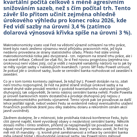
kvartální počítá celkově s méně agresivním
snižováním sazeb, než s čím počítal trh. Tento
závěr šlo přitom učinit zejména ohledně
úrokového výhledu pro konec roku 2026, kde
Fed vidí sazby na úrovni 3,4 % (zatímco
dolarová výnosová křivka spíše na úrovni 3 %).
Makroekonomicky vzato vzal Fed na vědomí výrazné ochlazení na trhu práce,
které bylo navíc zesíleno výraznou revizí přírůstku pracovních míst, jež byla
nedávno provedena ze strany statistického úřadu. Přesto Fed stále vnímá
makroekonomická rizika jako dvojstraná - tzn. nejenom na straně trhu práce, ale i
na straně inflace. Celkově lze však říci, že si Fed novou prognózou (zejména tou
úrokovou) není vůbec jistý, což je vidět z nezvyklé variability nárźorů na to jak by
se měly vyvíjet sazby v nasledujících kvartálech. I proto šéf Fedu Powell utrousil,
že pokud jde o úrokové sazby, bude se centrální banka rozhodovat od zasedání k
zasedání.
Co je v tom tomto kontextu zajímavé, že když byl J. Powell dotázán na to, zdali
není trochu rozporuplné, že Fed na jedné straně snižuje úrokové sazby a na
straně druhé stále provádí restrikci v podobě kvantiativního utahování (prodejů
dluhopisů), tak odpověděl, že tento nástroj centrální banka neřeší. Podle Powella
je úroveň bankovních rezerv dostatečná a prodeje dluhopisů prý nejsou z
makroekonomického pohledu významné. Tento výrok pak lze považovat za další
lehce jestřábí signál, neboť vedení Fedu se evidentně nebojí eventuálního utažení
finančních podmínek (které jsou díky slabému dolaru a rekordním cenám akcií
jasně uvolněné).
Závěrem dodejme, že v místnosti, kde probíhala tisková konference Fedu, bylo
cítit zjevné napětí, které vyvolávají obavy o nezávislost centrální banky. Několik
dotazů mířilo i tímto směrem, přičemž za nejzajímavější lze považovat reakci na
nápad nově jmenovaného guvernéra S. Mirana, který v senátu uvedl, že Fed by
měl mít tři mandáty - tj. kromě plné zaměstnanosti a inflace by centrální banka
měla údajně hlídat i dlouhodobé úrokové sazby. Jay Powell tento měnově