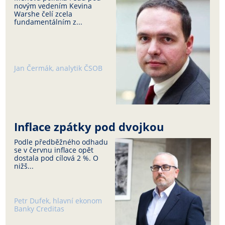
novým vedením Kevina
Warshe čelí zcela
fundamentálním z...
Jan Čermák, analytik ČSOB
Inflace zpátky pod dvojkou
Podle předběžného odhadu
se v červnu inflace opět
dostala pod cílová 2 %. O
nižš...
Petr Dufek, hlavní ekonom
Banky Creditas