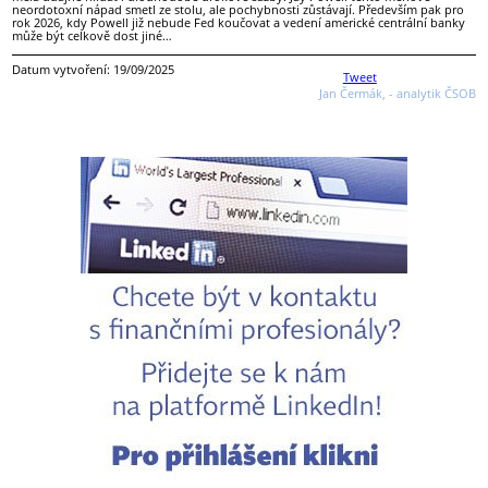
neordotoxní nápad smetl ze stolu, ale pochybnosti zůstávají. Především pak pro
rok 2026, kdy Powell již nebude Fed koučovat a vedení americké centrální banky
může být celkově dost jiné…
Datum vytvoření: 19/09/2025
Tweet
Jan Čermák, - analytik ČSOB