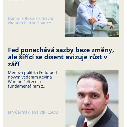
Dominik Rusinko, hlavní
ekonom Patria Finance
Fed ponechává sazby beze změny,
ale šířící se disent avizuje růst v
září
Měnová politika Fedu pod
novým vedením Kevina
Warshe čelí zcela
fundamentálním z...
Jan Čermák, analytik ČSOB