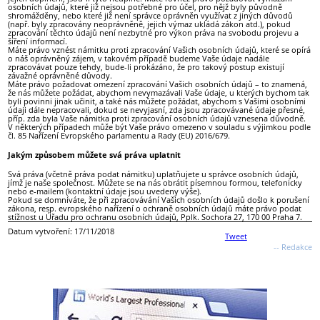
osobních údajů, které již nejsou potřebné pro účel, pro nějž byly původně
shromážděny, nebo které již není správce oprávněn využívat z jiných důvodů
(např. byly zpracovány neoprávněně, jejich výmaz ukládá zákon atd.), pokud
zpracování těchto údajů není nezbytné pro výkon práva na svobodu projevu a
šíření informací.
Máte právo vznést námitku proti zpracování Vašich osobních údajů, které se opírá
o náš oprávněný zájem, v takovém případě budeme Vaše údaje nadále
zpracovávat pouze tehdy, bude-li prokázáno, že pro takový postup existují
závažné oprávněné důvody.
Máte právo požadovat omezení zpracování Vašich osobních údajů – to znamená,
že nás můžete požádat, abychom nevymazávali Vaše údaje, u kterých bychom tak
byli povinni jinak učinit, a také nás můžete požádat, abychom s Vašimi osobními
údaji dále nepracovali, dokud se nevyjasní, zda jsou zpracovávané údaje přesné,
příp. zda byla Vaše námitka proti zpracování osobních údajů vznesena důvodně.
V některých případech může být Vaše právo omezeno v souladu s výjimkou podle
čl. 85 Nařízení Evropského parlamentu a Rady (EU) 2016/679.
Jakým způsobem můžete svá práva uplatnit
Svá práva (včetně práva podat námitku) uplatňujete u správce osobních údajů,
jímž je naše společnost. Můžete se na nás obrátit písemnou formou, telefonicky
nebo e-mailem (kontaktní údaje jsou uvedeny výše).
Pokud se domníváte, že při zpracovávání Vašich osobních údajů došlo k porušení
zákona, resp. evropského nařízení o ochraně osobních údajů máte právo podat
stížnost u Úřadu pro ochranu osobních údajů, Pplk. Sochora 27, 170 00 Praha 7.
Datum vytvoření: 17/11/2018
Tweet
-- Redakce