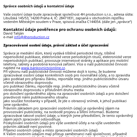
Správce osobních údajů a kontaktní údaje
Vaše osobní údaje bude zpracovávat společnost 4H production s.r.o., adresa sídla:
Libušská 145/53, 14200 Praha 4, IČ: 28471831, zapsaná v obchodním rejstříku
vedeném Městským soudem v Praze, spisová značka C144054. (dále jen „správce“)
Kontaktní údaje pověřence pro ochranu osobních údajů:
David Taliján
e-mail
i
nfo@4hproduction.cz
Zpracovávané osobní údaje, právní základ a účel zpracování
Správce je mediální dům, který vydává tištěné periodické tituly, tištěné
neperiodické publikace, elektronické verze periodických titulů, elektronické verze
neperiodických publikací, provozuje internetové stránky a aplikace pro mobilní
telefony, tablety a podobná koncová zařízení. Více o naší publicistické činnosti
najdete na
www.bankovnictvionline.cz
.
Při výkonu naší publicistické činnosti můžeme dojít k tomu, že budeme
zpracovávat osobní údaje konkrétních osob pro novinářské účely, a to zpravidla
jako podklad pro přípravu článku, reportáže resp. jiného publicistického útvaru
včetně obrazového doprovodu
pro publikaci článku, reportáže resp. jiného publicistického útvaru včetně
obrazového doprovodu v příslušném druhu media
pro doložení oprávněného zájmu na zpracování osobních údajů a pro doložení
pravdivosti námi publikovaného obsahu
jako součást fotobanky v případě, že jde o obrazový snímek, k jehož publikaci
jsme oprávněni.
Právním základem pro zpracování osobních údajů je oprávněný zájem na
provozování publicistiky, na svobodě projevu a šíření informací. Budeme
zpracovávat takové osobní údaje, u kterých jsme přesvědčeni, že tento oprávněný
zájem jejich zpracování odůvodňuje.
Poskytování osobních údajů pro výše uvedené účely a na výše uvedeném
právním základě není povinné.
Příjemci osobních údajů a místo zpracování osobních údajů
K Vašim osobním údajům mají přístup zaměstnanci naší společnosti, případně