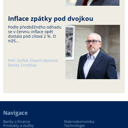
Inflace zpátky pod dvojkou
Podle předběžného odhadu
se v červnu inflace opět
dostala pod cílová 2 %. O
nižš...
Petr Dufek, hlavní ekonom
Banky Creditas
Navigace
Banky a finance
Makroekonomika
Produkty a služby
Technologie