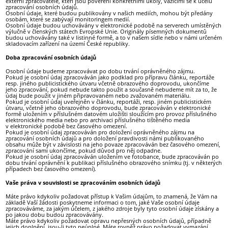
externí zpracovatelé, kteří jsou pověření konkrétními úkoly, vážícími se k účelu
zpracování osobních údajů.
Osobní údaje, které budou publikovány v našich mediích, mohou být předány
osobám, které se zabývají monitoringem medií.
Osobní údaje budou uchovávány v elektronické podobě na serverech umístěných
výlučně v členských státech Evropské Unie. Originály písemných dokumentů
budou uchovávány také v listinné formě, a to v našem sídle nebo v námi určeném
skladovacím zařízení na území České republiky.
Doba zpracování osobních údajů
Osobní údaje budeme zpracovávat po dobu trvání oprávněného zájmu.
Pokud je osobní údaj zpracováván jako podklad pro přípravu článku, reportáže
resp. jiného publicistického útvaru včetně obrazového doprovodu, ukončíme
jeho zpracování, pokud nebude takto použit a současně nebudeme mít za to, že
údaj bude použit v jiném připravovaném nebo zvažovaném materiálu.
Pokud je osobní údaj uveřejněn v článku, reportáži, resp. jiném publicistickém
útvaru, včetně jeho obrazového doprovodu, bude zpracováván v elektronické
formě uložením v příslušném datovém uložišti sloužícím pro provoz příslušného
elektronického media nebo pro archivaci příslušného tištěného media
v elektronické podobě bez časového omezení.
Pokud je osobní údaj zpracováván pro doložení oprávněného zájmu na
zpracování osobních údajů a pro doložení pravdivosti námi publikovaného
obsahu může být v závislosti na jeho povaze zpracováván bez časového omezení,
zpracování sami ukončíme, pokud důvod pro něj odpadne.
Pokud je osobní údaj zpracováván uložením ve fotobance, bude zpracováván po
dobu trvání oprávnění k publikaci příslušného obrazového snímku (tj. v některých
případech bez časového omezení).
Vaše práva v souvislosti se zpracováním osobních údajů
Máte právo kdykoliv požadovat přístup k Vašim údajům, to znamená, že Vám na
základě Vaší žádosti poskytneme informaci o tom, jaké Vaše osobní údaje
zpracováváme, za jakým účelem, z jakého zdroje byly tyto osobní údaje získány a
po jakou dobu budou zpracovávány.
Máte právo kdykoliv požadovat opravu nepřesných osobních údajů, případně
jejich doplnění, jsou-li tyto neúplné. Máte rovněž právo požadovat vymazání