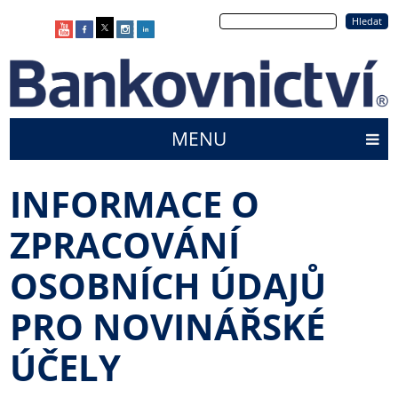
Přejít
Hledat
k
hlavnímu
obsahu
MENU
Main
menu
INFORMACE O
ZPRACOVÁNÍ
OSOBNÍCH ÚDAJŮ
PRO NOVINÁŘSKÉ
ÚČELY