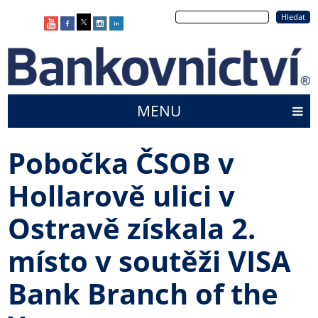
Přejít
Hledat
k
hlavnímu
obsahu
MENU
Main
menu
Pobočka ČSOB v
Hollarově ulici v
Ostravě získala 2.
místo v soutěži VISA
Bank Branch of the