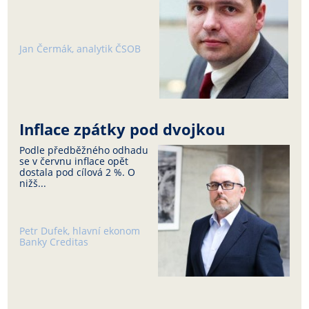
Jan Čermák, analytik ČSOB
Inflace zpátky pod dvojkou
Podle předběžného odhadu
se v červnu inflace opět
dostala pod cílová 2 %. O
nižš...
Petr Dufek, hlavní ekonom
Banky Creditas