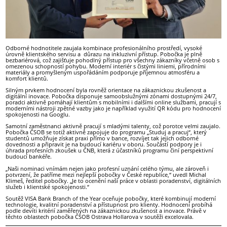
Odborné hodnotitele zaujala kombinace profesionálního prostředí, vysoké
úrovně klientského servisu a důrazu na inkluzivní přístup. Pobočka je plně
bezbariérová, což zajišťuje pohodlný přístup pro všechny zákazníky včetně osob s
omezenou schopností pohybu. Moderní interiér s čistými liniemi, přírodními
materiály a promyšleným uspořádáním podporuje příjemnou atmosféru a
komfort klientů.
Silným prvkem hodnocení byla rovněž orientace na zákaznickou zkušenost a
digitální inovace. Pobočka disponuje samoobslužnými zónami dostupnými 24/7,
poradci aktivně pomáhají klientům s mobilními i dalšími online službami, pracují s
moderními nástroji zpětné vazby jako je například využití QR kódu pro hodnocení
spokojenosti na Googlu.
Samotní zaměstnanci aktivně pracují s mladými talenty, což porotce velmi zaujalo.
Pobočka ČSOB se totiž aktivně zapojuje do programu „Studuj a pracuj“, který
studentů umožňuje získat praxi přímo v bance, rozvíjet tak jejich odborné
dovednosti a připravit je na budoucí kariéru v oboru. Součástí podpory je i
úhrada profesních zkoušek u ČNB, která z účastníků programu činí perspektivní
budoucí bankéře.
„Naši nominaci vnímám nejen jako profesní uznání celého týmu, ale zároveň i
potvrzení, že patříme mezi nejlepší pobočky v České republice,“ uvedl Michal
Klimeš, ředitel pobočky. „Je to ocenění naší práce v oblasti poradenství, digitálních
služeb i klientské spokojenosti.“
Soutěž VISA Bank Branch of the Year oceňuje pobočky, které kombinují moderní
technologie, kvalitní poradenství a přístupnost pro klienty. Hodnocení probíhá
podle devíti kritérií zaměřených na zákaznickou zkušenost a inovace. Právě v
těchto oblastech pobočka ČSOB Ostrava Hollarova v soutěži excelovala.