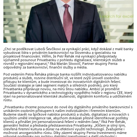
„Chci se poděkovat Luboši Ševčíkovi za vynikající práci, když dokázal z malé banky
vybudovat lídra v privátním bankovnictví na Slovensku a specialistu na
projektové financování. Věřím, že Petr Řehák má vynikající předpoklady
významně posunout Privatbanku z pohledu digitalizace, klientských služeb a
rovněž v regionální expanzi,“ říká Marián Slivovič, Partner skupiny Penta
odpovědný za bankovnictví, finanční služby a média.
Pod vedením Petra Řeháka plánuje banka rozšířit individualizovanou nabídku
produktů a služeb, rozvine distribuční síť, ve které zvýší úroveň osobního
přístupu ke klientům, a bude investovat do inovativních digitálních řešení.
Součástí strategie je také segment malých a středních podniků, pro který
Privatbanka připravuje novou, na míru šitou nabídku. Ambicí je proměnit
Privatbanku v dynamického a technologicky vyspělého hráče v regionu CEE, který
staví na personalizované klientské zkušenosti, digitálním komfortu a udržitelném
růstu.
„Privatbanku chceme posunout do nové éry digitálního privátního bankovnictví s
unikátním osobním přístupem k našim individuálním i firemním klientům.
Budeme stavět na špičkové nabídce produktů a služeb, digitalizaci a inovacích s
využitím umělé inteligence tak, abychom dokázali přesně identifikovat potřeby
klientů a přinášet jim personalizovaná řešení v reálném čase,“ říká Petr Řehák,
generální ředitel a předseda představenstva Privatbanky. „Klíčem je silný tým,
otevřená firemní kultura a důraz na efektivní využití technologií. Zvažujeme i
možnosti anorganického růstu. Díky zázemí skupiny Penta Investments máme
výborné podmínky pro rychlou digitální transformaci a další obchodní i