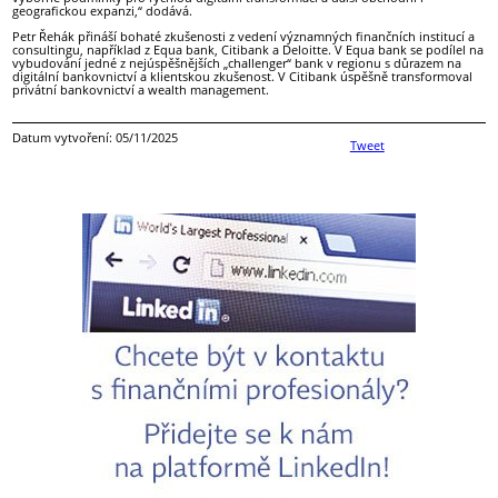
geografickou expanzi,“ dodává.
Petr Řehák přináší bohaté zkušenosti z vedení významných finančních institucí a
consultingu, například z Equa bank, Citibank a Deloitte. V Equa bank se podílel na
vybudování jedné z nejúspěšnějších „challenger“ bank v regionu s důrazem na
digitální bankovnictví a klientskou zkušenost. V Citibank úspěšně transformoval
privátní bankovnictví a wealth management.
Datum vytvoření: 05/11/2025
Tweet