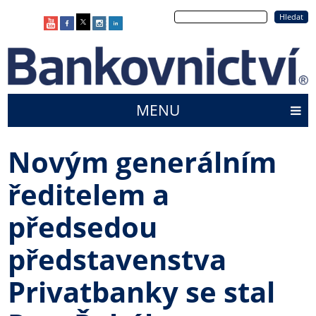
Přejít
Hledat
k
hlavnímu
obsahu
MENU
Main
menu
Novým generálním
ředitelem a
předsedou
představenstva
Privatbanky se stal