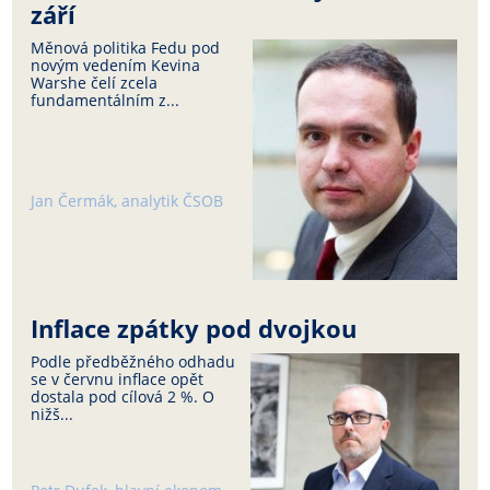
září
Měnová politika Fedu pod
novým vedením Kevina
Warshe čelí zcela
fundamentálním z...
Jan Čermák, analytik ČSOB
Inflace zpátky pod dvojkou
Podle předběžného odhadu
se v červnu inflace opět
dostala pod cílová 2 %. O
nižš...