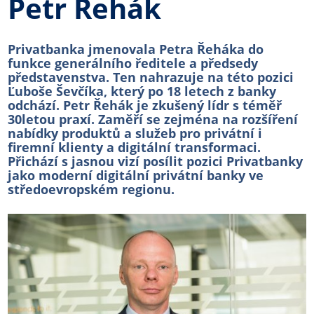
Petr Řehák
Privatbanka jmenovala Petra Řeháka do
funkce generálního ředitele a předsedy
představenstva. Ten nahrazuje na této pozici
Ľuboše Ševčíka, který po 18 letech z banky
odchází. Petr Řehák je zkušený lídr s téměř
30letou praxí. Zaměří se zejména na rozšíření
nabídky produktů a služeb pro privátní i
firemní klienty a digitální transformaci.
Přichází s jasnou vizí posílit pozici Privatbanky
jako moderní digitální privátní banky ve
středoevropském regionu.