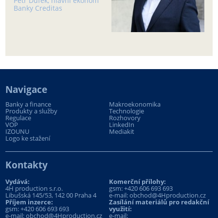
Petr Dufek, hlavní ekonom
Banky Creditas
Navigace
Banky a finance
Makroekonomika
Produkty a služby
Technologie
Regulace
Rozhovory
VOP
LinkedIn
IZOUNU
Mediakit
Logo ke stažení
Kontakty
Vydává:
Komerční přílohy:
4H production s.r.o.
gsm:
+420 606 693 693
Libušská 145/53, 142 00 Praha 4
e-mail:
obchod@4Hproduction.cz
Příjem inzerce:
Zasílání materiálů pro redakční
gsm:
+420 606 693 693
využití:
e-mail:
obchod@4Hproduction.cz
e-mail: