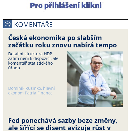
KOMENTÁŘE
Česká ekonomika po slabším
začátku roku znovu nabírá tempo
Detailní struktura HDP
zatím není k dispozici, ale
komentář statistického
úřadu ...
Dominik Rusinko, hlavní
ekonom Patria Finance
Fed ponechává sazby beze změny,
ale šířící se disent avizuje růst v