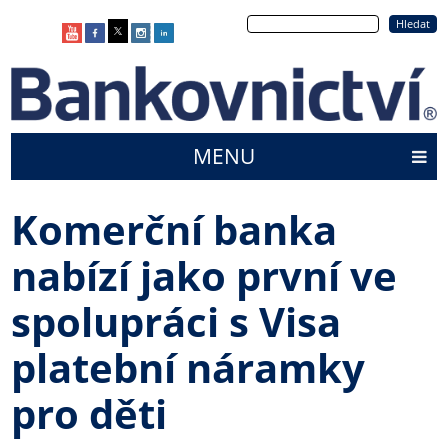
Přejít
Hledat
k
hlavnímu
obsahu
MENU
Main
menu
Komerční banka
nabízí jako první ve
spolupráci s Visa
platební náramky
pro děti