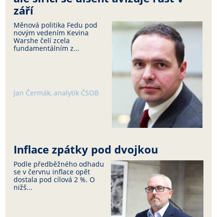
září
Měnová politika Fedu pod
novým vedením Kevina
Warshe čelí zcela
fundamentálním z...
Jan Čermák, analytik ČSOB
Inflace zpátky pod dvojkou
Podle předběžného odhadu
se v červnu inflace opět
dostala pod cílová 2 %. O
nižš...