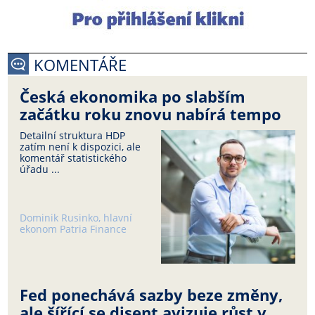
KOMENTÁŘE
Česká ekonomika po slabším
začátku roku znovu nabírá tempo
Detailní struktura HDP
zatím není k dispozici, ale
komentář statistického
úřadu ...
Dominik Rusinko, hlavní
ekonom Patria Finance
Fed ponechává sazby beze změny,
ale šířící se disent avizuje růst v