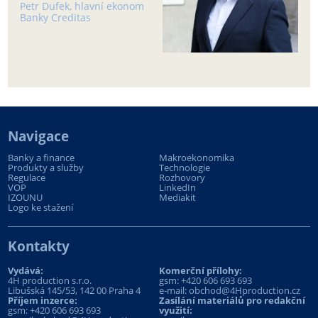
Petr Dufek, hlavní ekonom
Banky Creditas
Navigace
Banky a finance
Makroekonomika
Produkty a služby
Technologie
Regulace
Rozhovory
VOP
LinkedIn
IZOUNU
Mediakit
Logo ke stažení
Kontakty
Vydává:
Komerční přílohy:
4H production s.r.o.
gsm:
+420 606 693 693
Libušská 145/53, 142 00 Praha 4
e-mail:
obchod@4Hproduction.cz
Příjem inzerce:
Zasílání materiálů pro redakční
gsm:
+420 606 693 693
využití: