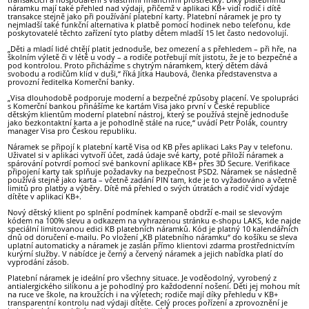
náramku mají také přehled nad výdaji, přičemž v aplikaci KB+ vidí rodič i dítě
transakce stejně jako při používání platební karty. Platební náramek je pro ty
nejmladší také funkční alternativa k platbě pomocí hodinek nebo telefonu, kde
poskytovatelé těchto zařízení tyto platby dětem mladší 15 let často nedovolují.
„Děti a mladí lidé chtějí platit jednoduše, bez omezení a s přehledem – při hře, na
školním výletě či v létě u vody – a rodiče potřebují mít jistotu, že je to bezpečné a
pod kontrolou. Proto přicházíme s chytrým náramkem, který dětem dává
svobodu a rodičům klid v duši,“ říká Jitka Haubová, členka představenstva a
provozní ředitelka Komerční banky.
„Visa dlouhodobě podporuje moderní a bezpečné způsoby placení. Ve spolupráci
s Komerční bankou přinášíme ke kartám Visa jako první v České republice
dětským klientům moderní platební nástroj, který se používá stejně jednoduše
jako bezkontaktní karta a je pohodlně stále na ruce,“ uvádí Petr Polák, country
manager Visa pro Českou republiku.
Náramek se připojí k platební kartě Visa od KB přes aplikaci Laks Pay v telefonu.
Uživatel si v aplikaci vytvoří účet, zadá údaje své karty, poté přiloží náramek a
spárování potvrdí pomocí své bankovní aplikace KB+ přes 3D Secure. Verifikace
připojení karty tak splňuje požadavky na bezpečnost PSD2. Náramek se následně
používá stejně jako karta – včetně zadání PIN tam, kde je to vyžadováno a včetně
limitů pro platby a výběry. Dítě má přehled o svých útratách a rodič vidí výdaje
dítěte v aplikaci KB+.
Nový dětský klient po splnění podmínek kampaně obdrží e-mail se slevovým
kódem na 100% slevu a odkazem na vyhrazenou stránku e-shopu LAKS, kde najde
speciální limitovanou edici KB platebních náramků. Kód je platný 10 kalendářních
dnů od doručení e-mailu. Po vložení „KB platebního náramku“ do košíku se sleva
uplatní automaticky a náramek je zaslán přímo klientovi zdarma prostřednictvím
kurýrní služby. V nabídce je černý a červený náramek a jejich nabídka platí do
vyprodání zásob.
Platební náramek je ideální pro všechny situace. Je voděodolný, vyrobený z
antialergického silikonu a je pohodlný pro každodenní nošení. Děti jej mohou mít
na ruce ve škole, na kroužcích i na výletech; rodiče mají díky přehledu v KB+
transparentní kontrolu nad výdaji dítěte. Celý proces pořízení a zprovoznění je