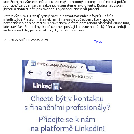
kroužcích, na výletech. Náramek je lehký, pohodlný, odolný a dítě ho má pořád
„po ruce;“ zároveň se transakce potvrzují stejně jako u karty. Rodiče tak získají
jistotu a dohled, děti pak svobodu a jednoduchost při placení.
Data z výzkumu ukazují rychlý nástup bezhotovostních návyků u dětí a
mladistvých. Platební náramek na ně navazuje způsobem, který spojuje
bezpečnost a dohled rodičů s praktickým, dětem přirozeným placením všude tam,
kde tráví čas. Pro rodiny, které už dnes posílají kapesné na dětský účet a sledují
výdaje v mobilu, je náramek logickým dalším krokem.
Datum vytvoření: 25/08/2025
Tweet