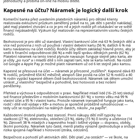
jednoduchý a probíhá on-line na mobilu dítěte.
Kapesné na účtu? Náramek je logický další krok
Komerční banka před uvedením platebních náramků pro dětské klienty
realizovala exkluzivní průzkum zaměřený právě na to, jak děti s penězi nakládají,
jaké mají platební chování a co je pro ně a jejich rodiče při oťukávání se ve světě
financí nejzásadnější. Výzkum byl realizován na reprezentativním vzorku českých
rodičů.
Bezhotovost je pro děti už standard. Vlastní bankovní účet má 63 % českých dětí a
více než polovina z nich už používá i vlastní debetní kartu (56 %; dalších 6 % má
kartu navázanou na účet rodičů). Rodiče účty dětem zakládají hlavně proto, aby je
vedli k finanční odpovědnosti (66 %) a měli lepší správu dětských peněz (62 %).
Platební náramek na tento trend plynule navazuje: funguje stejně jako karta, ale
je vždy „po ruce“ a i mladší dítě s ním zaplatí tam, kde se karta nehodí. Na rozdíl
od Google a Apple Pay je možné platit náramkem už od 6 let stejně jako kartou.
Kapesné se přesouvá na účet — náramek je přirozené „rozšíření“. Kapesné dává 83
% rodičů, průměrně 654 Kč měsíčně; alespoň část posílá na účet 52 % rodičů a 40
% rodin vyplácí kapesné dětem čistě bezhotovostně. Náramek tak dětem umožní
utrácet „z vlastního“ bezpečně a pohodlně, bez hotovosti a bez nošení
peněženky.
Přehled a výchova k odpovědnosti v praxi. Například mladí lidé (16–25 let) sledují
své finance především v mobilním bankovnictví (61 %); v tomto věku má 99 %
vlastní účet a 95 % i vlastní kartu. Protože náramek transakčně funguje jako karta,
rodič i dítě vidí výdaje v KB+ a mohou je společně průběžně vyhodnocovat —
tedy učit se rozpočtování na reálných datech, nikoliv „na papíře“.
Každodenní drobné platby bez starostí. První nákupy dětí míří typicky na
sladkosti (27 %), elektroniku, oblečení (23 %), dárky (15 %) či knihy a učebnice (14
%). Zároveň 38 % mladých z kapesného hradí i běžné výdaje — dopravu, obědy,
školní pomůcky. Náramek tyto časté, menší platby výrazně zjednodušuje a snižuje
rizika spojená například s hotovostí (ztráta, odcizení).
Bezpečnost a pohodlí při aktivitách dětí. Děti platí „na cestách“ — ve škole, na