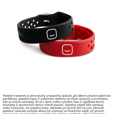
Platební náramek je jednoduchý a bezpečný způsob, jak dětem umožnit platit bez
peněženky, platební karty či mobilního telefonu ve všech situacích a na místech,
kde se zrovna nacházejí. Ať už v rámci svého volného času či například školní
docházky či sportovních aktivit včetně plavání. Zejména mladší děti neriskují
ztrátu hotovosti, ani platební karty. Náramek jim pevně drží na ruce. Zároveň
platební náramek pomůže dětem při orientaci ve finančním světě, při prvních
transakcích a hospodaření s vlastními finančními prostředky. Díky platebnímu