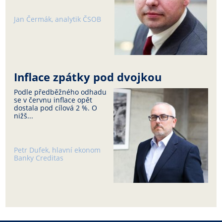
Jan Čermák, analytik ČSOB
Inflace zpátky pod dvojkou
Podle předběžného odhadu
se v červnu inflace opět
dostala pod cílová 2 %. O
nižš...
Petr Dufek, hlavní ekonom
Banky Creditas