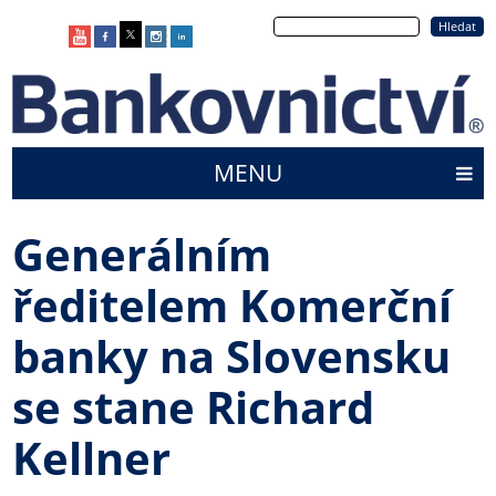
Přejít
Hledat
k
hlavnímu
obsahu
MENU
Main
menu
Generálním
ředitelem Komerční
banky na Slovensku
se stane Richard
Kellner