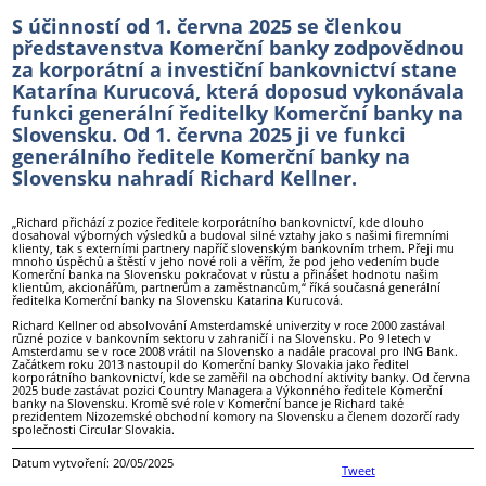
S účinností od 1. června 2025 se členkou
představenstva Komerční banky zodpovědnou
za korporátní a investiční bankovnictví stane
Katarína Kurucová, která doposud vykonávala
funkci generální ředitelky Komerční banky na
Slovensku. Od 1. června 2025 ji ve funkci
generálního ředitele Komerční banky na
Slovensku nahradí Richard Kellner.
„Richard přichází z pozice ředitele korporátního bankovnictví, kde dlouho
dosahoval výborných výsledků a budoval silné vztahy jako s našimi firemními
klienty, tak s externími partnery napříč slovenským bankovním trhem. Přeji mu
mnoho úspěchů a štěstí v jeho nové roli a věřím, že pod jeho vedením bude
Komerční banka na Slovensku pokračovat v růstu a přinášet hodnotu našim
klientům, akcionářům, partnerům a zaměstnancům,“ říká současná generální
ředitelka Komerční banky na Slovensku Katarina Kurucová.
Richard Kellner od absolvování Amsterdamské univerzity v roce 2000 zastával
různé pozice v bankovním sektoru v zahraničí i na Slovensku. Po 9 letech v
Amsterdamu se v roce 2008 vrátil na Slovensko a nadále pracoval pro ING Bank.
Začátkem roku 2013 nastoupil do Komerční banky Slovakia jako ředitel
korporátního bankovnictví, kde se zaměřil na obchodní aktivity banky. Od června
2025 bude zastávat pozici Country Managera a Výkonného ředitele Komerční
banky na Slovensku. Kromě své role v Komerční bance je Richard také
prezidentem Nizozemské obchodní komory na Slovensku a členem dozorčí rady
společnosti Circular Slovakia.
Datum vytvoření: 20/05/2025
Tweet