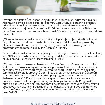
Stavební spořitelna České spořitelny (Buřinka) provedla průzkum mezi majiteli
rodinných domů s cílem zjistit, do jaké míry Češi využívají dotačního systému
určeného na udržitelné rekonstrukce a zda své stavební projekty realizují
efektivně a s co nejmenší finanční zátěží. Víme, na koho se obrátit s žádostí o
radu? Využíváme dostatečně svých možností? Nezatěžujeme zbytečně náš rodinný
rozpočet?
„Zájem o dotace projevila nebo v brzké době plánuje projevit téměř polovina
majitelů rodinných domů. Každý čtvrtý respondent dále uvedl, že pokud by
plánoval udržitelnou rekonstrukci, využil by možnost financovat ji právě
prostřednictvím dotace,“ říká Milan Pospíšil z Buřinky.
Nejlepší zkušenost s dotacemi mají majitelé rodinných domů v Karlovarském kraji,
kde 40 % oslovených uvedlo, že o dotaci již žádalo, a úspěšně. Lidí, kteří o dotaci
nikdy nežádali, je nejvíce v Plzeňském kraji (53 %).
„Zájem o dotace z programu Nová zelená úsporám, resp. Oprav dům po babičce
stále roste. Už nyní evidujeme měsíčně v průměru 8krát více žádostí o zateplení,
než tomu bylo v předchozí etapě. Zájemce upozorňujeme na to, že počínaje
červnem začaly platit upravené podmínky v programech Nová zelená úsporám
Light a Oprav dům po babičce. V rámci podprogramu NZÚ Light mohou nově
žadatelé získat až 250 tisíc korun na zateplení domu. Navíc nové nastavení
přesněji nasměrovalo podporu na nejzranitelnější domácnosti. Program Oprav
dům po babičce s více než 50% podporou na komplexní renovace domů zmírnil
požadavek na vlastnictví pouze jedné nemovitosti, a je tak nově dostupný pro
více domácností,“ vysvětluje Petr Valdman, ředitel Státního fondu životního
prostředí ČR.