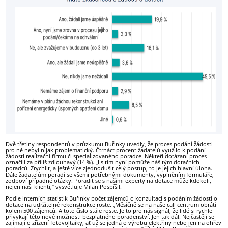
Dvě třetiny respondentů v průzkumu Buřinky uvedly, že proces podání žádosti
pro ně nebyl nijak problematický. Čtrnáct procent žadatelů využilo k podání
žádosti realizační firmu či specializovaného poradce. Někteří dotázaní proces
označili za příliš zdlouhavý (14 %). „I s tím nyní pomůže náš tým dotačních
poradců. Zrychlit, a ještě více zjednodušit celý postup, to je jejich hlavní úloha.
Dále žadatelům poradí se všemi potřebnými dokumenty, vyplněním formuláře,
zodpoví případné otázky. Poradit se s našimi experty na dotace může kdokoli,
nejen naši klienti,“ vysvětluje Milan Pospíšil.
Podle interních statistik Buřinky počet zájemců o konzultaci s podáním žádostí o
dotace na udržitelné rekonstrukce roste. „Měsíčně se na naše call centrum obrátí
kolem 500 zájemců. A toto číslo stále roste. Je to pro nás signál, že lidé si rychle
přivykají této nové možnosti bezplatného poradenství. Jen tak dál. Nejčastěji se
zajímají o zřízení fotovoltaiky, ať už se jedná o výrobu elektřiny nebo jen na ohřev