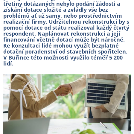
třetiny dotázaných nebylo podání žádosti a
získání dotace složité a zvládly vše bez
problémů ať už samy, nebo prostřednictvím
realizační firmy. Udržitelnou rekonstrukci by s
pomocí dotace od státu realizoval každý čtvrtý
respondent. Naplánovat rekonstrukci a její
financování včetně dotací může být náročné.
Ke konzultaci lidé mohou využít bezplatné
dotační poradenství od stavebních spořitelen.
V Buřince této možnosti využilo téměř 5 200
lidí.