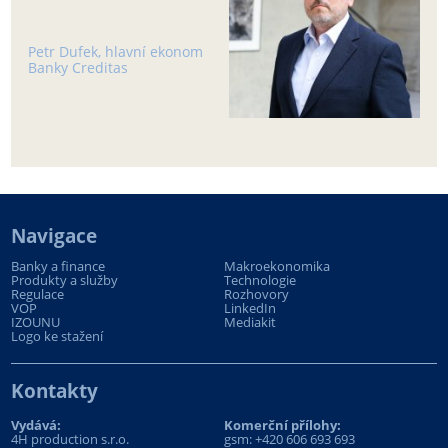
Petr Dufek, hlavní ekonom
Banky Creditas
Navigace
Banky a finance
Makroekonomika
Produkty a služby
Technologie
Regulace
Rozhovory
VOP
LinkedIn
IZOUNU
Mediakit
Logo ke stažení
Kontakty
Vydává:
Komerční přílohy:
4H production s.r.o.
gsm:
+420 606 693 693