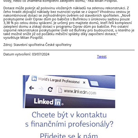
vody, nebo co znamená kompletní zateplení domu,“ říká Milan Pospíšil.
Dotace může pokrýt až polovinu vložených nákladů na zelenou rekonstrukci. Z
čeho hradit zbývající náklady bez nutnosti vydat se z úspor? Vhodnou cestou je
nakombinovat dotaci se zvýhodněným úvěrem od stavebních spořitelen. „Nově
poskytujeme úvěr Oprav dům po babičce s Buřinkou s úrokovou sazbou pouze
3,38 % po celou dobu splácení. Je určený pro majitele domů, kteří řeší komplexní
zateplení domu a získají dotaci v programu Oprav dům po babičce. Pro ostatní
úsporné rekonstrukce poskytujeme Úvěr od Buřinky pro budoucnost, u kterého je
také možné snížit již od počátku měsíční splátky díky započtení dotace,“
vysvětluje Milan Pospíšil.
Zdroj: Stavební spořitelna České spořitelny
Datum vytvoření: 03/07/2024
Tweet