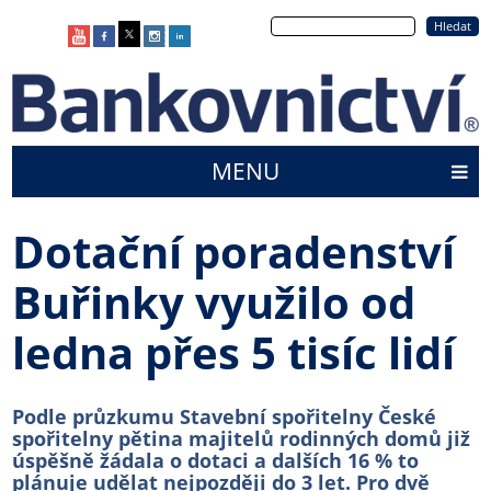
Přejít
Hledat
k
hlavnímu
obsahu
MENU
Main
menu
Dotační poradenství
Buřinky využilo od
ledna přes 5 tisíc lidí
Podle průzkumu Stavební spořitelny České
spořitelny pětina majitelů rodinných domů již
úspěšně žádala o dotaci a dalších 16 % to
plánuje udělat nejpozději do 3 let. Pro dvě