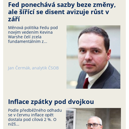
Fed ponechává sazby beze změny,
ale šířící se disent avizuje růst v
září
Měnová politika Fedu pod
novým vedením Kevina
Warshe čelí zcela
fundamentálním z...
Jan Čermák, analytik ČSOB
Inflace zpátky pod dvojkou
Podle předběžného odhadu
se v červnu inflace opět
dostala pod cílová 2 %. O
nižš...