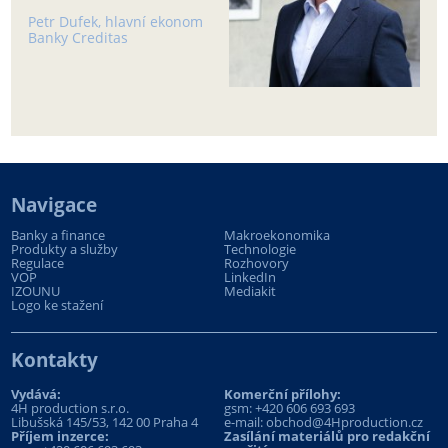
Petr Dufek, hlavní ekonom
Banky Creditas
Navigace
Banky a finance
Makroekonomika
Produkty a služby
Technologie
Regulace
Rozhovory
VOP
LinkedIn
IZOUNU
Mediakit
Logo ke stažení
Kontakty
Vydává:
Komerční přílohy:
4H production s.r.o.
gsm:
+420 606 693 693
Libušská 145/53, 142 00 Praha 4
e-mail:
obchod@4Hproduction.cz
Příjem inzerce:
Zasílání materiálů pro redakční