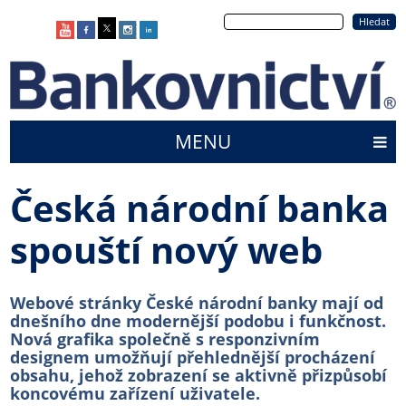
Přejít
Hledat
k
hlavnímu
obsahu
MENU
Main
menu
Česká národní banka
spouští nový web
Webové stránky České národní banky mají od
dnešního dne modernější podobu i funkčnost.
Nová grafika společně s responzivním
designem umožňují přehlednější procházení
obsahu, jehož zobrazení se aktivně přizpůsobí
koncovému zařízení uživatele.