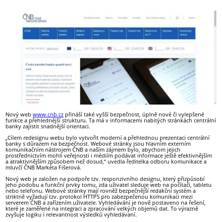
Nový web
www.cnb.cz
přináší také vyšší bezpečnost, úplně nové či vylepšené
funkce a přehlednější strukturu. Ta má v informacemi nabitých stránkách centrální
banky zajistit snadnější orientaci.
„Cílem redesignu webu bylo vytvořit moderní a přehlednou prezentaci centrální
banky s důrazem na bezpečnost. Webové stránky jsou hlavním externím
komunikačním nástrojem ČNB a naším zájmem bylo, abychom jejich
prostřednictvím mohli veřejnosti i médiím podávat informace ještě efektivnějším
a atraktivnějším způsobem než dosud,“ uvedla ředitelka odboru komunikace a
mluvčí ČNB Markéta Fišerová.
Nový web je založen na podpoře tzv. responzivního designu, který přizpůsobí
jeho podobu a funkční prvky tomu, zda uživatel sleduje web na počítači, tabletu
nebo telefonu. Webové stránky mají rovněž bezpečnější redakční systém a
striktně vyžadují tzv. protokol HTTPS pro zabezpečenou komunikaci mezi
serverem ČNB a zařízením uživatele. Vyhledávání je nově postaveno na řešení,
které je zaměřené na integraci a zpracování velkých objemů dat. To výrazně
zvyšuje logiku i relevantnost výsledků vyhledávaní.