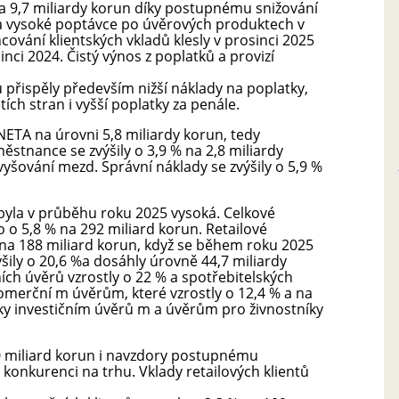
na 9,7 miliardy korun díky postupnému snižování
 a vysoké poptávce po úvěrových produktech v
ování klientských vkladů klesly v prosinci 2025
inci 2024. Čistý výnos z poplatků a provizí
u přispěly především nižší náklady na poplatky,
tích stran i vyšší poplatky za penále.
ETA na úrovni 5,8 miliardy korun, tedy
ěstnance se zvýšily o 3,9 % na 2,8 miliardy
vyšování mezd. Správní náklady se zvýšily o 5,9 %
yla v průběhu roku 2025 vysoká. Celkové
 o 5,8 % na 292 miliard korun. Retailové
 na 188 miliard korun, když se během roku 2025
ily o 20,6 %a dosáhly úrovně 44,7 miliardy
ch úvěrů vzrostly o 22 % a spotřebitelských
 komerční m úvěrům, které vzrostly o 12,4 % a na
íky investičním úvěrů m a úvěrům pro živnostníky
40 miliard korun i navzdory postupnému
konkurenci na trhu. Vklady retailových klientů