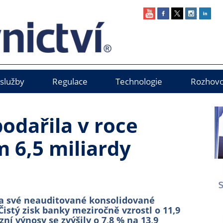
 služby
Regulace
Technologie
Rozhovo
dařila v roce
m 6,5 miliardy
 své neauditované konsolidované
Čistý zisk banky meziročně vzrostl o 11,9
ní výnosy se zvýšily o 7,8 % na 13,9