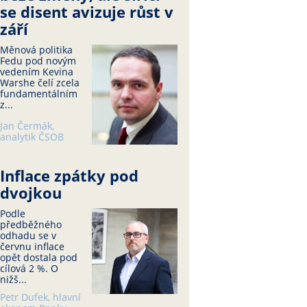
se disent avizuje růst v
září
Měnová politika
Fedu pod novým
vedením Kevina
Warshe čelí zcela
fundamentálním
z...
Jan Čermák,
analytik ČSOB
Inflace zpátky pod
dvojkou
Podle
předběžného
odhadu se v
červnu inflace
opět dostala pod
cílová 2 %. O
nižš...
Petr Dufek, hlavní