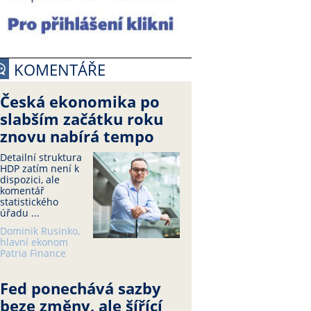
KOMENTÁŘE
Česká ekonomika po
slabším začátku roku
znovu nabírá tempo
Detailní struktura
HDP zatím není k
dispozici, ale
komentář
statistického
úřadu ...
Dominik Rusinko,
hlavní ekonom
Patria Finance
Fed ponechává sazby
beze změny, ale šířící