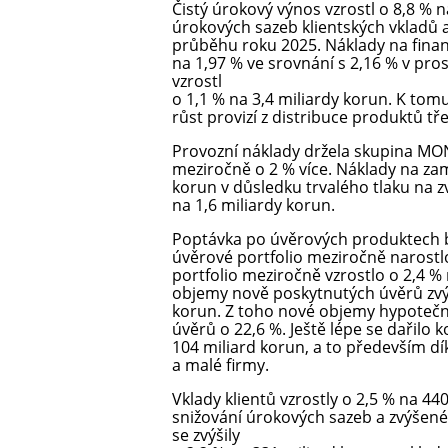
Čistý úrokový výnos vzrostl o 8,8 % 
úrokových sazeb klientských vkladů
průběhu roku 2025. Náklady na financ
na 1,97 % ve srovnání s 2,16 % v pros
vzrostl
o 1,1 % na 3,4 miliardy korun. K tom
růst provizí z distribuce produktů tře
Provozní náklady držela skupina MON
meziročně o 2 % více. Náklady na zam
korun v důsledku trvalého tlaku na z
na 1,6 miliardy korun.
Poptávka po úvěrových produktech b
úvěrové portfolio meziročně narostlo
portfolio meziročně vzrostlo o 2,4 %
objemy nově poskytnutých úvěrů zvýš
korun. Z toho nové objemy hypoteční
úvěrů o 22,6 %. Ještě lépe se dařilo
104 miliard korun, a to především d
a malé firmy.
Vklady klientů vzrostly o 2,5 % na 4
snižování úrokových sazeb a zvýšené 
se zvýšily