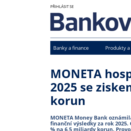
Přejít
PŘIHLÁSIT SE
k
hlavnímu
obsahu
Banky a finance
Produkty a
Main
menu
MONETA hospo
2025 se ziske
korun
MONETA Money Bank oznámila
finanční výsledky za rok 2025. 
% na 6,5 miliardy korun. Provoz