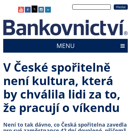
Přejít
Hledat
k
hlavnímu
obsahu
MENU
Main
menu
V České spořitelně
není kultura, která
by chválila lidi za to,
že pracují o víkendu
Není to tak dávno, co Česká spořitelna zavedla
pro své zaměstnance 42 dní dovolené, přičemž