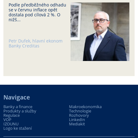
Podle předběžného odhadu
se v červnu inflace opět
dostala pod cílová 2 %. O
nižš...
Petr Dufek, hlavní ekonom
Banky Creditas
Navigace
Banky a finance
Makroekonomika
Produkty a služby
Technologie
Regulace
Rozhovory
VOP
LinkedIn
IZOUNU
Mediakit
Logo ke stažení