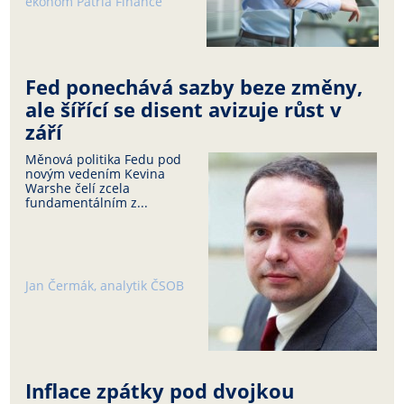
ekonom Patria Finance
Fed ponechává sazby beze změny,
ale šířící se disent avizuje růst v
září
Měnová politika Fedu pod
novým vedením Kevina
Warshe čelí zcela
fundamentálním z...
Jan Čermák, analytik ČSOB
Inflace zpátky pod dvojkou