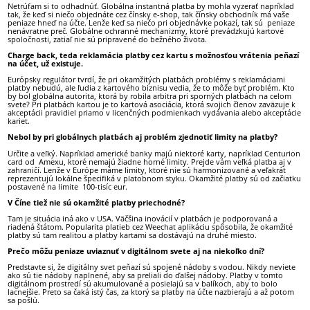
Netrúfam si to odhadnúť. Globálna instantná platba by mohla vyzerať napríklad
tak, že keď si niečo objednáte cez čínsky e-shop, tak čínsky obchodník má vaše
peniaze hneď na účte. Lenže keď sa niečo pri objednávke pokazí, tak sú peniaze
nenávratne preč. Globálne ochranné mechanizmy, ktoré prevádzkujú kartové
spoločnosti, zatiaľ nie sú pripravené do bežného života.
Charge back, teda reklamácia platby cez kartu s možnosťou vrátenia peňazí
na účet, už existuje.
Európsky regulátor tvrdí, že pri okamžitých platbách problémy s reklamáciami
platby nebudú, ale ľudia z kartového biznisu vedia, že to môže byť problém. Kto
by bol globálna autorita, ktorá by robila arbitra pri sporných platbách na celom
svete? Pri platbách kartou je to kartová asociácia, ktorá svojich členov zaväzuje k
akceptácii pravidiel priamo v licenčných podmienkach vydávania alebo akceptácie
kariet.
Nebol by pri globálnych platbách aj problém zjednotiť limity na platby?
Určite a veľký. Napríklad americké banky majú niektoré karty, napríklad Centurion
card od Amexu, ktoré nemajú žiadne horné limity. Prejde vám veľká platba aj v
zahraničí. Lenže v Európe máme limity, ktoré nie sú harmonizované a veľakrát
reprezentujú lokálne špecifiká v platobnom styku. Okamžité platby sú od začiatku
postavené na limite 100-tisíc eur.
V Číne tiež nie sú okamžité platby priechodné?
Tam je situácia iná ako v USA. Väčšina inovácií v platbách je podporovaná a
riadená štátom. Popularita platieb cez Weechat aplikáciu spôsobila, že okamžité
platby sú tam realitou a platby kartami sa dostávajú na druhé miesto.
Prečo môžu peniaze uviaznuť v digitálnom svete aj na niekoľko dní?
Predstavte si, že digitálny svet peňazí sú spojené nádoby s vodou. Nikdy neviete
ako sú tie nádoby naplnené, aby sa preliali do ďalšej nádoby. Platby v tomto
digitálnom prostredí sú akumulované a posielajú sa v balíkoch, aby to bolo
lacnejšie. Preto sa čaká istý čas, za ktorý sa platby na účte nazbierajú a až potom
sa pošlú.