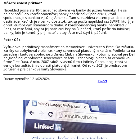
Môžete uviesť príklad?
Napríklad posielate 10-tisíc eur zo slovenskej banky do južnej Ameriky. Tie sa
najprv pošlú do korešpondenčnej banky napríklad v Španielsku, ktorá
spolupracuje s bankou v južnej Amerike. Tam sa nazbiera viacero platieb do tejto
destinácie. Keď ich je v balíku dostatok, tak sa pošlú napríklad cez SWIFT, ktorý je
oproti európskym štandardom drahý. V korešpondenčnej banke, napríklad v
Peru, sa zase čaká, aby sa jej nazbieral istý balík peňazí, ktorý pošle do lokálnej
banky, kde je konečný prijímateľ platby. A to trvá štyri či päť dní.
Peter Géc
Vyštudoval podnikový manažment na Masarykovej univerzite v Brne. Od začiatku
kariéry sa pohyboval v biznise, ktorý sa venoval platobným kartám. Podieľal sa na
zavádzaní kartovej spoločnosti Diners Club na Slovensku. Potom pracoval pre Dell
na globálnej cenotvorbe serverových riešení. Technológii platieb sa venoval vo
firme First Data. V roku 2007 založil vlastnú firmu Infinity Consulting, ktorá sa
venuje konzultáciám v oblasti platobných kariet. Od roku 2021 je predsedom
Združenia pre bankové karty Slovenska.
Datum vytvoření: 21/02/2024
Tweet