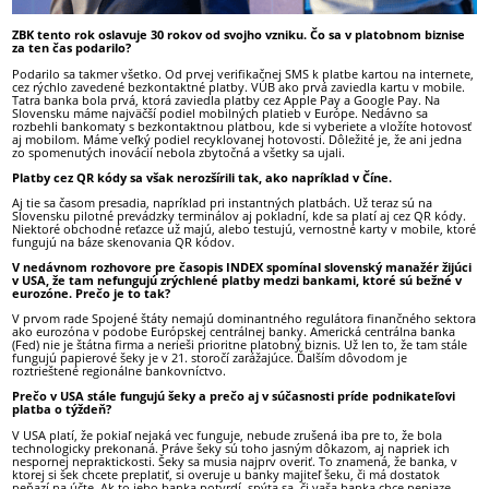
ZBK tento rok oslavuje 30 rokov od svojho vzniku. Čo sa v platobnom biznise
za ten čas podarilo?
Podarilo sa takmer všetko. Od prvej verifikačnej SMS k platbe kartou na internete,
cez rýchlo zavedené bezkontaktné platby. VÚB ako prvá zaviedla kartu v mobile.
Tatra banka bola prvá, ktorá zaviedla platby cez Apple Pay a Google Pay. Na
Slovensku máme najväčší podiel mobilných platieb v Európe. Nedávno sa
rozbehli bankomaty s bezkontaktnou platbou, kde si vyberiete a vložíte hotovosť
aj mobilom. Máme veľký podiel recyklovanej hotovosti. Dôležité je, že ani jedna
zo spomenutých inovácií nebola zbytočná a všetky sa ujali.
Platby cez QR kódy sa však nerozšírili tak, ako napríklad v Číne.
Aj tie sa časom presadia, napríklad pri instantných platbách. Už teraz sú na
Slovensku pilotné prevádzky terminálov aj pokladní, kde sa platí aj cez QR kódy.
Niektoré obchodné reťazce už majú, alebo testujú, vernostné karty v mobile, ktoré
fungujú na báze skenovania QR kódov.
V nedávnom rozhovore pre časopis INDEX spomínal slovenský manažér žijúci
v USA, že tam nefungujú zrýchlené platby medzi bankami, ktoré sú bežné v
eurozóne. Prečo je to tak?
V prvom rade Spojené štáty nemajú dominantného regulátora finančného sektora
ako eurozóna v podobe Európskej centrálnej banky. Americká centrálna banka
(Fed) nie je štátna firma a nerieši prioritne platobný biznis. Už len to, že tam stále
fungujú papierové šeky je v 21. storočí zarážajúce. Ďalším dôvodom je
roztrieštené regionálne bankovníctvo.
Prečo v USA stále fungujú šeky a prečo aj v súčasnosti príde podnikateľovi
platba o týždeň?
V USA platí, že pokiaľ nejaká vec funguje, nebude zrušená iba pre to, že bola
technologicky prekonaná. Práve šeky sú toho jasným dôkazom, aj napriek ich
nespornej nepraktickosti. Šeky sa musia najprv overiť. To znamená, že banka, v
ktorej si šek chcete preplatiť, si overuje u banky majiteľ šeku, či má dostatok
peňazí na účte. Ak to jeho banka potvrdí, spýta sa, či vaša banka chce peniaze