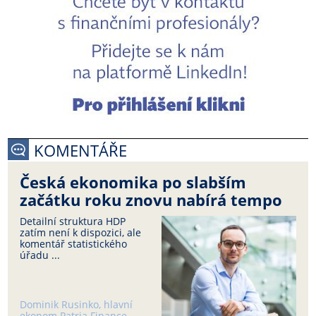
KOMENTÁŘE
Česká ekonomika po slabším
začátku roku znovu nabírá tempo
Detailní struktura HDP
zatím není k dispozici, ale
komentář statistického
úřadu ...
Dominik Rusinko, hlavní
ekonom Patria Finance