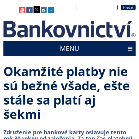
Přejít
Hledat
k
hlavnímu
obsahu
MENU
Main
menu
Okamžité platby nie
sú bežné všade, ešte
stále sa platí aj
šekmi
Združenie pre bankové karty oslavuje tento
rok 30 rokov od založenia. Za ten čas platobný