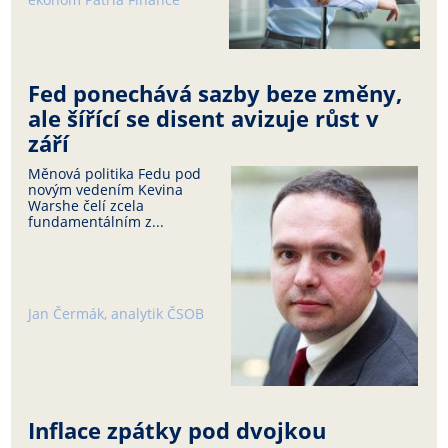
Fed ponechává sazby beze změny,
ale šířící se disent avizuje růst v
září
Měnová politika Fedu pod
novým vedením Kevina
Warshe čelí zcela
fundamentálním z...
Jan Čermák, analytik ČSOB
Inflace zpátky pod dvojkou