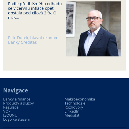
Podle předběžného odhadu
se v červnu inflace opět
dostala pod cílová 2 %. O
nižš...
Petr Dufek, hlavní ekonom
Banky Creditas
Navigace
Banky a finance
Makroekonomika
Produkty a služby
Technologie
Regulace
Rozhovory
VOP
LinkedIn
IZOUNU
Mediakit
Logo ke stažení