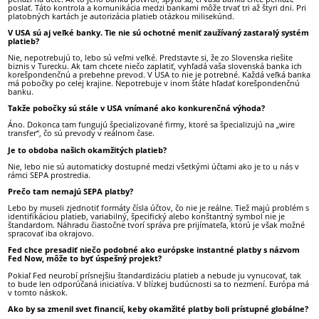
poslať. Táto kontrola a komunikácia medzi bankami môže trvať tri až štyri dni. Pri
platobných kartách je autorizácia platieb otázkou milisekúnd.
V USA sú aj veľké banky. Tie nie sú ochotné meniť zaužívaný zastaralý systém
platieb?
Nie, nepotrebujú to, lebo sú veľmi veľké. Predstavte si, že zo Slovenska riešite
biznis v Turecku. Ak tam chcete niečo zaplatiť, vyhľadá vaša slovenská banka ich
korešpondenčnú a prebehne prevod. V USA to nie je potrebné. Každá veľká banka
má pobočky po celej krajine. Nepotrebuje v inom štáte hľadať korešpondenčnú
banku.
Takže pobočky sú stále v USA vnímané ako konkurenčná výhoda?
Áno. Dokonca tam fungujú špecializované firmy, ktoré sa špecializujú na „wire
transfer“, čo sú prevody v reálnom čase.
Je to obdoba našich okamžitých platieb?
Nie, lebo nie sú automaticky dostupné medzi všetkými účtami ako je to u nás v
rámci SEPA prostredia.
Prečo tam nemajú SEPA platby?
Lebo by museli zjednotiť formáty čísla účtov, čo nie je reálne. Tiež majú problém s
identifikáciou platieb, variabilný, špecifický alebo konštantný symbol nie je
štandardom. Náhradu čiastočne tvorí správa pre prijímateľa, ktorú je však možné
spracovať iba okrajovo.
Fed chce presadiť niečo podobné ako európske instantné platby s názvom
Fed Now, môže to byť úspešný projekt?
Pokiaľ Fed neurobí prísnejšiu štandardizáciu platieb a nebude ju vynucovať, tak
to bude len odporúčaná iniciatíva. V blízkej budúcnosti sa to nezmení. Európa má
v tomto náskok.
Ako by sa zmenil svet financií, keby okamžité platby boli prístupné globálne?