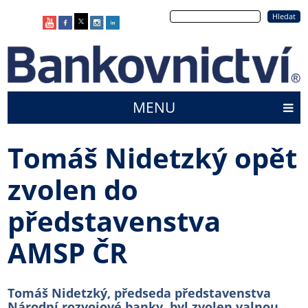
Přejít
Hledat
k
hlavnímu
obsahu
MENU
Main
menu
Tomáš Nidetzký opět
zvolen do
představenstva
AMSP ČR
Tomáš Nidetzký, předseda představenstva
Národní rozvojové banky, byl zvolen valnou