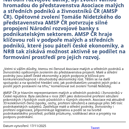
hromadou do představenstva Asociace malých
a středních podniků a živnostníků ČR (AMSP
ČR). Opětovné zvolení Tomáše Nidetzkého do
představenstva AMSP ČR potvrzuje silné
propojení Národní rozvojové banky s
podnikatelským sektorem. AMSP ČR hraje
klíčovou roli v podpoře malých a středních
podniků, které jsou páteří české ekonomiky, a
NRB tak získává možnost aktivně se podílet na
formování prostředí pro jejich rozvoj.
„Velmi si vážím důvěry, kterou mi členové Asociace malých a středních podniků a
živnostníků opětovným zvolením do představenstva projevili. Malé a střední
podniky jsou páteří české ekonomiky a jejich podpora je klíčová pro
konkurenceschopnost i dlouhodobý ekonomický růst. Těším se na další
spolupráci a na společné hledání cest, jak podnikatelům usnadnit jejich práci a
posílit jejich postavení na trhu,“ komentoval své zvolení Tomáš Nidetzký.
AMSP ČR je hlavním reprezentantem malých a středních podniků i živnostníků v
České republice. Byla založena v roce 2001 jako dobrovolné profesní sdružení
právnických i fyzických osob působících v různých oborech. Asociace má aktuálně
33 kolektivních členů (spolky, cechy, profesní sdružení) a zastupuje přes 345 tisíc
podnikatelských subjektů. Zastřešuje malé a střední podniky, živnostníky i
profesní organizace, připomínkuje legislativu a podílí se na tvorbě
podnikatelského prostředí, pořádá průzkumy, vzdělávací akce a projekty na
podporu podnikání.
Datum vytvoření: 17/11/2025
Tweet