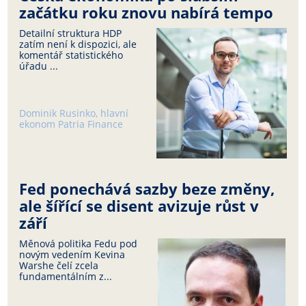
začátku roku znovu nabírá tempo
Detailní struktura HDP
zatím není k dispozici, ale
komentář statistického
úřadu ...
Dominik Rusinko, hlavní
ekonom Patria Finance
Fed ponechává sazby beze změny,
ale šířící se disent avizuje růst v
září
Měnová politika Fedu pod
novým vedením Kevina
Warshe čelí zcela
fundamentálním z...