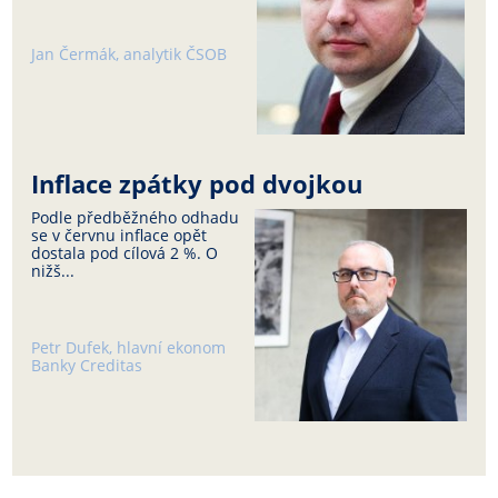
Jan Čermák, analytik ČSOB
Inflace zpátky pod dvojkou
Podle předběžného odhadu
se v červnu inflace opět
dostala pod cílová 2 %. O
nižš...
Petr Dufek, hlavní ekonom
Banky Creditas