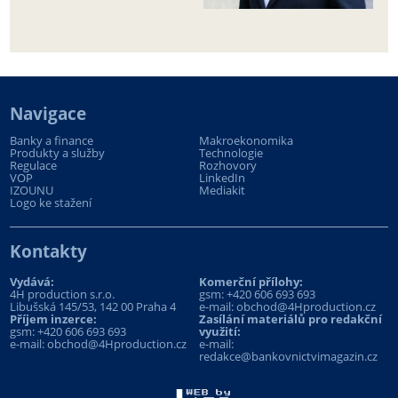
Navigace
Banky a finance
Makroekonomika
Produkty a služby
Technologie
Regulace
Rozhovory
VOP
LinkedIn
IZOUNU
Mediakit
Logo ke stažení
Kontakty
Vydává:
Komerční přílohy:
4H production s.r.o.
gsm:
+420 606 693 693
Libušská 145/53, 142 00 Praha 4
e-mail:
obchod@4Hproduction.cz
Příjem inzerce:
Zasílání materiálů pro redakční
gsm:
+420 606 693 693
využití:
e-mail:
obchod@4Hproduction.cz
e-mail:
redakce@bankovnictvimagazin.cz