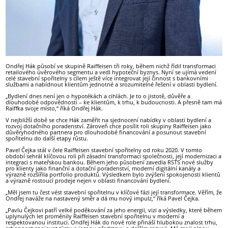
Ondřej Hák působí ve skupině Raiffeisen tři roky, během nichž řídil transformaci
retailového úvěrového segmentu a vedl hypoteční byznys. Nyní se ujímá vedení
celé stavební spořitelny s cílem ještě více integrovat její činnost s bankovními
službami a nabídnout klientům jednotné a srozumitelné řešení v oblasti bydlení.
„Bydlení dnes není jen o hypotékách a cihlách. Je to o jistotě, důvěře a
dlouhodobé odpovědnosti – ke klientům, k trhu, k budoucnosti. A přesně tam má
Raiffka svoje místo,“ říká Ondřej Hák.
V nejbližší době se chce Hák zaměřit na sjednocení nabídky v oblasti bydlení a
rozvoj dotačního poradenství. Zároveň chce posílit roli skupiny Raiffeisen jako
důvěryhodného partnera pro dlouhodobé financování a posunout stavební
spořitelnu do další etapy růstu.
Pavel Čejka stál v čele Raiffeisen stavební spořitelny od roku 2020. V tomto
období sehrál klíčovou roli při zásadní transformaci společnosti, její modernizaci a
integraci s mateřskou bankou. Během jeho působení zavedla RSTS nové služby
pro klienty jako finanční a dotační poradenství, moderní digitální kanály a
výrazně rozšířila portfolio produktů. Výsledkem bylo zvýšení spokojenosti klientů
a výrazně rostoucí prodeje nejen v oblasti financování bydlení.
„Měl jsem tu čest vést stavební spořitelnu v klíčové fázi její transformace. Věřím, že
Ondřej naváže na nastavený směr a dá mu nový impulz,“ říká Pavel Čejka.
„Pavlu Čejkovi patří velké poděkování za jeho energii, vizi a výsledky, které během
uplynulých let proměnily Raiffeisen stavební spořitelnu v moderní a
respektovanou instituci. Ondřej Hák do nové role přináší hlubokou znalost trhu,