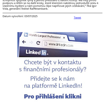
schopnost spojovat týmy a jasnou představu o dalším rozvoji. Má moji plnou
podporu a těším se na další kroky, které klientům nabídnou jednodušší cestu k
vlastnímu bydlení a nám pomohou lépe naplňovat jejich očekávání,“ říká Igor
Vida, generální ředitel Raiffeisenbank.
Datum vytvoření: 03/07/2025
Tweet