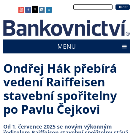
Přejít
Hledat
k
hlavnímu
obsahu
MENU
Main
menu
Ondřej Hák přebírá
vedení Raiffeisen
stavební spořitelny
po Pavlu Čejkovi
Od 1. července 2025 se novým výkonným
ředitelem Raiffeisen stavební spořitelny stává