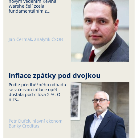
novým vedením Kevina
Warshe čelí zcela
fundamentálním z...
Jan Čermák, analytik ČSOB
Inflace zpátky pod dvojkou
Podle předběžného odhadu
se v červnu inflace opět
dostala pod cílová 2 %. O
nižš...
Petr Dufek, hlavní ekonom
Banky Creditas