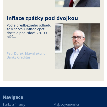
Inflace zpátky pod dvojkou
Podle předběžného odhadu
se v červnu inflace opět
dostala pod cílová 2 %. O
nižš...
Petr Dufek, hlavní ekonom
Banky Creditas
Navigace
Banky a finance
Makroekonomika