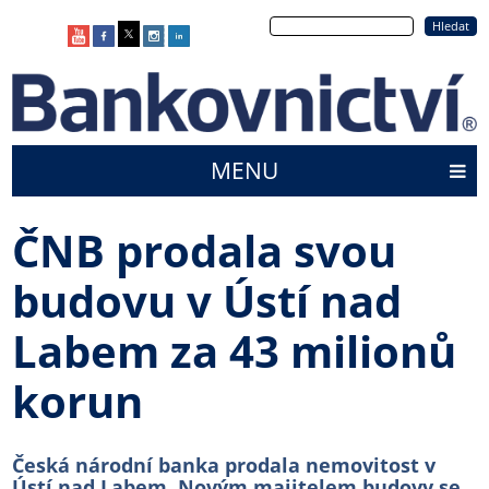
Přejít
Hledat
k
hlavnímu
obsahu
MENU
Main
menu
ČNB prodala svou
budovu v Ústí nad
Labem za 43 milionů
korun
Česká národní banka prodala nemovitost v
Ústí nad Labem. Novým majitelem budovy se