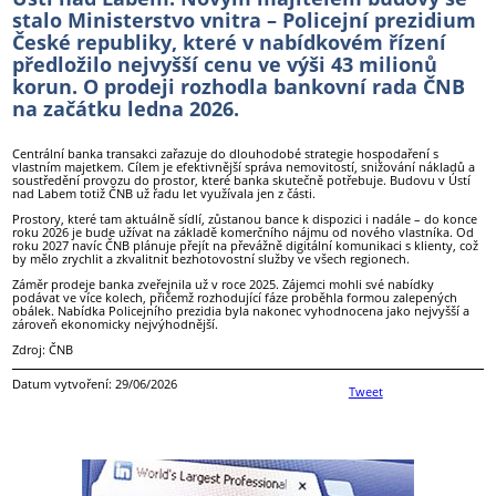
stalo Ministerstvo vnitra – Policejní prezidium
České republiky, které v nabídkovém řízení
předložilo nejvyšší cenu ve výši 43 milionů
korun. O prodeji rozhodla bankovní rada ČNB
na začátku ledna 2026.
Centrální banka transakci zařazuje do dlouhodobé strategie hospodaření s
vlastním majetkem. Cílem je efektivnější správa nemovitostí, snižování nákladů a
soustředění provozu do prostor, které banka skutečně potřebuje. Budovu v Ústí
nad Labem totiž ČNB už řadu let využívala jen z části.
Prostory, které tam aktuálně sídlí, zůstanou bance k dispozici i nadále – do konce
roku 2026 je bude užívat na základě komerčního nájmu od nového vlastníka. Od
roku 2027 navíc ČNB plánuje přejít na převážně digitální komunikaci s klienty, což
by mělo zrychlit a zkvalitnit bezhotovostní služby ve všech regionech.
Záměr prodeje banka zveřejnila už v roce 2025. Zájemci mohli své nabídky
podávat ve více kolech, přičemž rozhodující fáze proběhla formou zalepených
obálek. Nabídka Policejního prezidia byla nakonec vyhodnocena jako nejvyšší a
zároveň ekonomicky nejvýhodnější.
Zdroj: ČNB
Datum vytvoření: 29/06/2026
Tweet