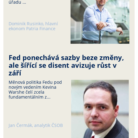
úřadu ...
Dominik Rusinko, hlavní
ekonom Patria Finance
Fed ponechává sazby beze změny,
ale šířící se disent avizuje růst v
září
Měnová politika Fedu pod
novým vedením Kevina
Warshe čelí zcela
fundamentálním z...
Jan Čermák, analytik ČSOB