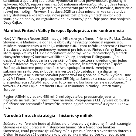
sandboxu a spoločnej spolupráci vybudovať fintech powerhouse s globálnym
vplyvom. ASEAN, región s viac než 650 miliónmi obyvateľov, ktorý udáva tempo
digitálnej transformácie, je ideálnym partnerom pre spoločné inovácie, investície a
rozvoj technológií. Finweek Bratislava 2025 sa stáva miestom, kde sa tieto dva
svety stretávajú a kde vznikajú nové príležitosti pre celý fintech sektor – od
startupov po banky, od regulátorov po investorov,” približuje posolstvo spojenia
Davy Čajko.
Manifest Fintech Valley Europe: Spolupráca, nie konkurencia
Nový V4 Fintech Report 2025 mapuje 145 aktívnych fintech firiem v Poľsku, Česku,
Slovensku a Maďarsku a odhaľuje obrovský nevyužitý potenciál regiónu s 65
miliónmi spotrebiteľov a HDP 1,4 miliardy EUR. Tento ročník konferencie Finweek
Bratislava predstavuje prelomový moment pre iniciatívu Fintech Valley Europe,
ktorá spája krajiny CEE s cieľom vytvoriť jednotný, konkurencieschopný fintech
ekosystém schopný konkurovať Silicon Valley, Londýnu či Singapuru. „Po
desiatich rokoch budovania slovenského fintech sektora si uvedomujem jednu
vec: prestávame myslieť ako malé krajiny. Veríme, že fintech prinesie úspech
Európe, ak budeme podporovať aktívnu spoluprácu medzi verejným a
súkromným sektorom, ak budeme investovať do vzdelávania a digitálnej
gramotnosti, a ak budeme vytvárať partnerstvá na globálnej úrovni. Vytvorili sme
prvý V4 Fintech Report, pripravujeme CEE Digital Sandbox a teraz otvárame brány
pre spoluprácu s ASEAN regiónom. Toto nie je o konkurencii, ale o spolupráci,"
vysvetľuje Davy Čajko, prezident FINAS a zakladateľ iniciatívy Fintech Valley
Europe.
Region ASEAN, s viac ako 650 miliónmi obyvateľov, predstavuje jeden z
najrýchlejšie rastúcich fintech trhov na svete. Prepojenie s CEE vytvára obrovskú
príležitosť pre cezhraničné investície, technologické partnerstvá a výmenu know-
how.
Národná fintech stratégia – historický míľnik
Súčasťou konferencie bude aj diskusia o príprave prvej národnej fintech stratégie
Slovenska v spolupráci s Ministerstvom financií SR a Národnou bankou
Slovenska, ktorá predstavuje kľúčový míľnik pre budúcnosť slovenského fintechu.
Cieľom je etablovať Slovensko ako prostredníka medzi európskou regulačnou