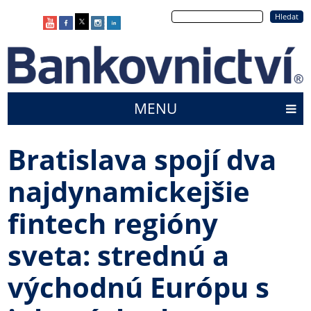
Přejít
Hledat
k
hlavnímu
obsahu
MENU
Main
menu
Bratislava spojí dva
najdynamickejšie
fintech regióny
sveta: strednú a
východnú Európu s