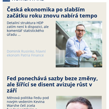
Česká ekonomika po slabším
začátku roku znovu nabírá tempo
Detailní struktura HDP
zatím není k dispozici, ale
komentář statistického
úřadu ...
Dominik Rusinko, hlavní
ekonom Patria Finance
Fed ponechává sazby beze změny,
ale šířící se disent avizuje růst v
září
Měnová politika Fedu pod
novým vedením Kevina
Warshe čelí zcela