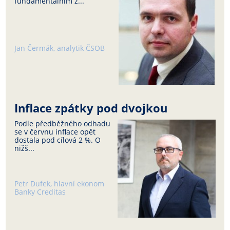
fundamentálním z...
Jan Čermák, analytik ČSOB
Inflace zpátky pod dvojkou
Podle předběžného odhadu
se v červnu inflace opět
dostala pod cílová 2 %. O
nižš...
Petr Dufek, hlavní ekonom
Banky Creditas