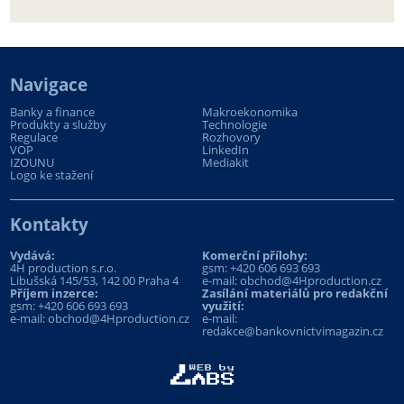
Navigace
Banky a finance
Makroekonomika
Produkty a služby
Technologie
Regulace
Rozhovory
VOP
LinkedIn
IZOUNU
Mediakit
Logo ke stažení
Kontakty
Vydává:
Komerční přílohy:
4H production s.r.o.
gsm:
+420 606 693 693
Libušská 145/53, 142 00 Praha 4
e-mail:
obchod@4Hproduction.cz
Příjem inzerce:
Zasílání materiálů pro redakční
gsm:
+420 606 693 693
využití:
e-mail:
obchod@4Hproduction.cz
e-mail:
redakce@bankovnictvimagazin.cz