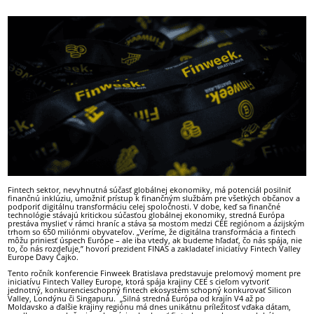
Fintech sektor, nevyhnutná súčasť globálnej ekonomiky, má potenciál posilniť
finančnú inklúziu, umožniť prístup k finančným službám pre všetkých občanov a
podporiť digitálnu transformáciu celej spoločnosti. V dobe, keď sa finančné
technológie stávajú kritickou súčasťou globálnej ekonomiky, stredná Európa
prestáva myslieť v rámci hraníc a stáva sa mostom medzi CEE regiónom a ázijským
trhom so 650 miliónmi obyvateľov. „Veríme, že digitálna transformácia a fintech
môžu priniesť úspech Európe – ale iba vtedy, ak budeme hľadať, čo nás spája, nie
to, čo nás rozdeľuje,” hovorí prezident FINAS a zakladateľ iniciatívy Fintech Valley
Europe Davy Čajko.
Tento ročník konferencie Finweek Bratislava predstavuje prelomový moment pre
iniciatívu Fintech Valley Europe, ktorá spája krajiny CEE s cieľom vytvoriť
jednotný, konkurencieschopný fintech ekosystém schopný konkurovať Silicon
Valley, Londýnu či Singapuru. „Silná stredná Európa od krajín V4 až po
Moldavsko a ďalšie krajiny regiónu má dnes unikátnu príležitosť vďaka dátam,