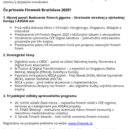
istotou a ázijskými inováciami.
Čo prinesie Finweek Bratislava 2025?
1. Hlavný panel: Budovanie fintech giganta – Stretnutie strednej a východnej
Európy s ASEAN-om
Prvá veľká diskusia lídrov z V4 krajín, Hongkongu, Singapuru, Malajzie a
Indonézie
Predstavenie V4 Fintech Report 2025 s kľúčovými dátami o ekosystéme
Oznámenie vytvorenia CEE Digital Sandbox – jednotného testovacieho
prostredia pre V4+ krajiny
Predstavenie plánu V4 Investment Fund pre podporu rastových fintech
firiem
2. Strategické témy
Digitálne euro a CBDC – panel za účasti Národnej banky Slovenska a
Digital Euro Association
AI Fusion & Digital Transformation – s expertmi zo Singapuru (Neha
Mehta), Malajzie (Effendy Zulkifly) a Európy
Payment Innovations MEGA panel – Filip Marak (VISA), Michał Szymański
(BLIK), Gabriel Štefaňák (DECTA)
MiCA v praxi – prvé reálne skúsenosti s implementáciou
Rekonštrukcia Ukrajiny cez fintech – ako digitálne služby urýchlia obnovu
krajiny
3. Tri jubilejné míľniky sprievodného programu
20. ročník súťaže Zlatá minca – najstaršia fintech súťaž v CEE regióne,
tentoraz aj s kategóriami pre ASEAN projekty
15. FINAS Meetup – exkluzívne stretnutie lídrov fintech komunity s
rekordnou medzinárodnou účasťou
3. Slovak Fintech Awards – tretí ročník ocenenia fintech inovácií
Registrácia na podujatie prebieha na webe:
www.finweek.sk