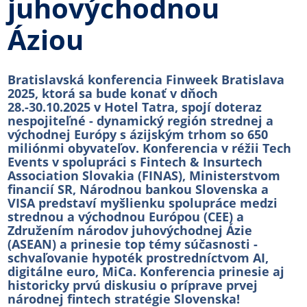
juhovýchodnou
Áziou
Bratislavská konferencia Finweek Bratislava
2025, ktorá sa bude konať v dňoch
28.-30.10.2025 v Hotel Tatra, spojí doteraz
nespojiteľné - dynamický región strednej a
východnej Európy s ázijským trhom so 650
miliónmi obyvateľov. Konferencia v réžii Tech
Events v spolupráci s Fintech & Insurtech
Association Slovakia (FINAS), Ministerstvom
financií SR, Národnou bankou Slovenska a
VISA predstaví myšlienku spolupráce medzi
strednou a východnou Európou (CEE) a
Združením národov juhovýchodnej Ázie
(ASEAN) a prinesie top témy súčasnosti -
schvaľovanie hypoték prostredníctvom AI,
digitálne euro, MiCa. Konferencia prinesie aj
historicky prvú diskusiu o príprave prvej
národnej fintech stratégie Slovenska!