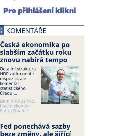
KOMENTÁŘE
Česká ekonomika po
slabším začátku roku
znovu nabírá tempo
Detailní struktura
HDP zatím není k
dispozici, ale
komentář
statistického
úřadu ...
Dominik Rusinko,
hlavní ekonom
Patria Finance
Fed ponechává sazby
beze změny, ale šířící