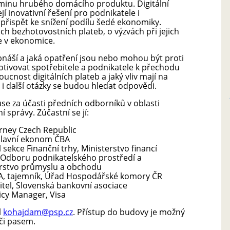
dminu hrubého domácího produktu. Digitální
ejí inovativní řešení pro podnikatele i
řispět ke snížení podílu šedé ekonomiky.
h bezhotovostních plateb, o výzvách při jejich
ce v ekonomice.
bnáší a jaká opatření jsou nebo mohou být proti
motivovat spotřebitele a podnikatele k přechodu
ucnost digitálních plateb a jaký vliv mají na
i další otázky se budou hledat odpovědi.
se za účasti předních odborníků v oblasti
í správy. Zúčastní se jí:
arney Czech Republic
 hlavní ekonom ČBA
l sekce Finanční trhy, Ministerstvo financí
tel Odboru podnikatelského prostředí a
erstvo průmyslu a obchodu
MBA, tajemník, Úřad Hospodářské komory ČR
itel, Slovenská bankovní asociace
licy Manager, Visa
l
kohajdam@psp.cz
. Přístup do budovy je možný
či pasem.