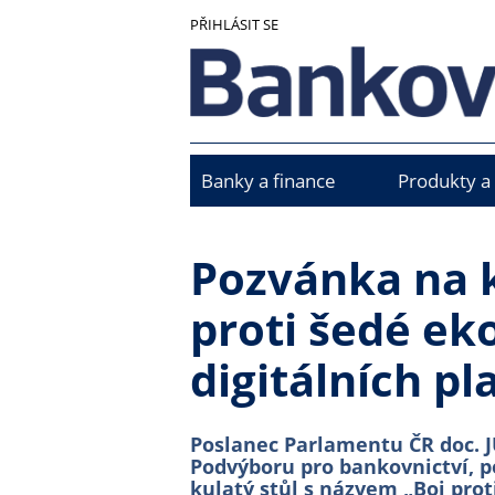
Přejít
PŘIHLÁSIT SE
k
hlavnímu
obsahu
Banky a finance
Produkty a
Main
menu
Pozvánka na k
proti šedé ek
digitálních pl
Poslanec Parlamentu ČR doc. J
Podvýboru pro bankovnictví, po
kulatý stůl s názvem „Boj prot