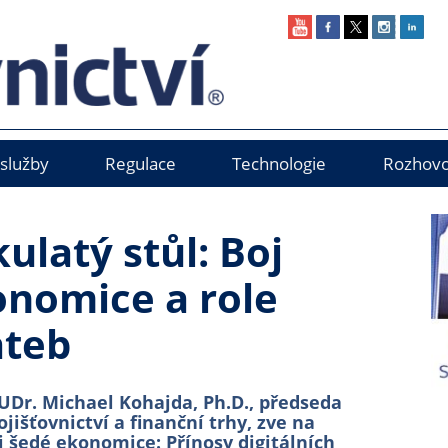
 služby
Regulace
Technologie
Rozhovo
ulatý stůl: Boj
onomice a role
ateb
UDr. Michael Kohajda, Ph.D., předseda
jišťovnictví a finanční trhy, zve na
i šedé ekonomice: Přínosy digitálních