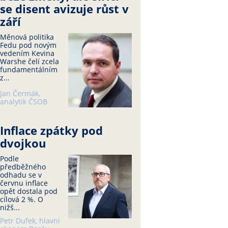
se disent avizuje růst v
září
Měnová politika
Fedu pod novým
vedením Kevina
Warshe čelí zcela
fundamentálním
z...
Jan Čermák,
analytik ČSOB
Inflace zpátky pod
dvojkou
Podle
předběžného
odhadu se v
červnu inflace
opět dostala pod
cílová 2 %. O
nižš...
Petr Dufek, hlavní