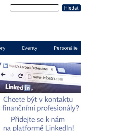
Hledat
ry
Eventy
Personálie