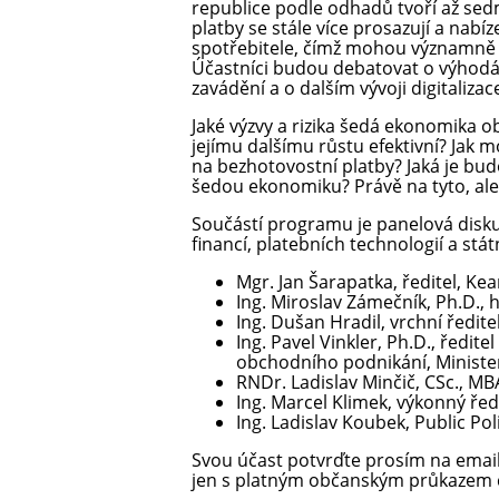
republice podle odhadů tvoří až se
platby se stále více prosazují a nabíz
spotřebitele, čímž mohou významně p
Účastníci budou debatovat o výhodác
zavádění a o dalším vývoji digitaliza
Jaké výzvy a rizika šedá ekonomika o
jejímu dalšímu růstu efektivní? Jak 
na bezhotovostní platby? Jaká je budo
šedou ekonomiku? Právě na tyto, ale 
Součástí programu je panelová disku
financí, platebních technologií a státn
Mgr. Jan Šarapatka, ředitel, Ke
Ing. Miroslav Zámečník, Ph.D.,
Ing. Dušan Hradil, vrchní ředite
Ing. Pavel Vinkler, Ph.D., ředi
obchodního podnikání, Minist
RNDr. Ladislav Minčič, CSc., 
Ing. Marcel Klimek, výkonný řed
Ing. Ladislav Koubek, Public Po
Svou účast potvrďte prosím na emai
jen s platným občanským průkazem 