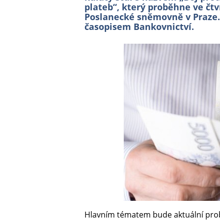
plateb“, který proběhne ve čtv
Poslanecké sněmovně v Praze. 
časopisem Bankovnictví.
Hlavním tématem bude aktuální prob