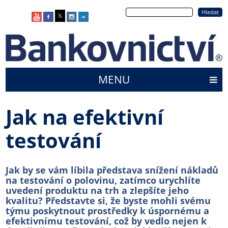
Přejít
Hledat
k
hlavnímu
obsahu
MENU
Main
menu
Jak na efektivní
testování
Jak by se vám líbila představa snížení nákladů
na testování o polovinu, zatímco urychlíte
uvedení produktu na trh a zlepšíte jeho
kvalitu? Představte si, že byste mohli svému
týmu poskytnout prostředky k úspornému a
efektivnímu testování, což by vedlo nejen k