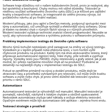
Software hraje důležitou roli v našem každodenním životě, proto je nezbytné, aby
byl spolehlivý a bezchybný. Chyby mohou mít vážné důsledky. Testování je
nedílnou součástí softwarového životního cyklu (SDLC) a je klíčové pro zajištění
kvality a bezpečnosti softwaru. Je integrované do celého procesu vývoje, od
počátečního návrhu až po finální realizaci.
Moderní přístupy, jako jsou agilní a DevOps metody, podporují spolupráci mezi
týmy a automatizaci, což umožňuje rychlejší a efektivnější vývoj softwaru. Důraz
je kladen na detekci chyb v různých fázích vývoje a v různých prostředích.
Moderní testování vyžaduje technické znalosti včetně programování. Neustále se
vyvíjí, aby vyhovovalo dynamice a rychlému pokroku v softwarovém průmyslu.
Problémy implementace testingu do životního cyklu softwaru
Mnoho týmů bohužel nedokázalo plně zareagovat na změny ve vývoji testingu.
Výsledkem je v lepším případě nízká efektivita testů, v tom horším vyšší
chybovost produktu na produkci. Každý tým má dnes alokovaného testera, který
připravuje automatizované regresní testy, hlásí chyby, píše scénáře a vyplňuje
reporty. Výsledky testů jsou PASSED, chyby retestovány a grafy zelené. Jak je ale
možné, že i přesto nacházíme množství chyb až na produkci? Podíváme se
detailněji na nejčastější chyby v implementaci testingu do SDLC.
Pokud se zaměříme primárně na vývoj a dodání produktu, může dojít ke
zkracování času a prostředků vyhrazených pro testování, což může snížit kvalitu
softwaru a zvýšit riziko chyb. Je proto velmi důležité dát testování vysokou
prioritu v rámci SDLC.
Automatizace
Automatizované testování je výhodnější než manuální. Manuální testování je
pomalejší, náročnější, náchylné k lidským chybám a obtížně opakovatelné.
Nedostatek automatizace zvyšuje také náklady a snižuje efektivitu testování.
Opačným extrémem může být automatizace celé aplikace – zejména front-endu.
Testovací strategie a prostředí
Testovací strategie musí být dobře srozumitelná a sdílená všemi členy týmu.