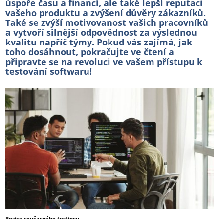
úspoře času a financí, ale také lepší reputaci
vašeho produktu a zvýšení důvěry zákazníků.
Také se zvýší motivovanost vašich pracovníků
a vytvoří silnější odpovědnost za výslednou
kvalitu napříč týmy. Pokud vás zajímá, jak
toho dosáhnout, pokračujte ve čtení a
připravte se na revoluci ve vašem přístupu k
testování softwaru!
Pozice současného testingu