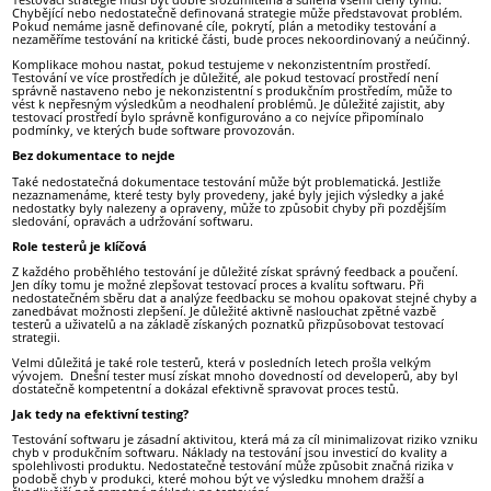
Chybějící nebo nedostatečně definovaná strategie může představovat problém.
Pokud nemáme jasně definované cíle, pokrytí, plán a metodiky testování a
nezaměříme testování na kritické části, bude proces nekoordinovaný a neúčinný.
Komplikace mohou nastat, pokud testujeme v nekonzistentním prostředí.
Testování ve více prostředích je důležité, ale pokud testovací prostředí není
správně nastaveno nebo je nekonzistentní s produkčním prostředím, může to
vést k nepřesným výsledkům a neodhalení problémů. Je důležité zajistit, aby
testovací prostředí bylo správně konfigurováno a co nejvíce připomínalo
podmínky, ve kterých bude software provozován.
Bez dokumentace to nejde
Také nedostatečná dokumentace testování může být problematická. Jestliže
nezaznamenáme, které testy byly provedeny, jaké byly jejich výsledky a jaké
nedostatky byly nalezeny a opraveny, může to způsobit chyby při pozdějším
sledování, opravách a udržování softwaru.
Role testerů je klíčová
Z každého proběhlého testování je důležité získat správný feedback a poučení.
Jen díky tomu je možné zlepšovat testovací proces a kvalitu softwaru. Při
nedostatečném sběru dat a analýze feedbacku se mohou opakovat stejné chyby a
zanedbávat možnosti zlepšení. Je důležité aktivně naslouchat zpětné vazbě
testerů a uživatelů a na základě získaných poznatků přizpůsobovat testovací
strategii.
Velmi důležitá je také role testerů, která v posledních letech prošla velkým
vývojem. Dnešní tester musí získat mnoho dovedností od developerů, aby byl
dostatečně kompetentní a dokázal efektivně spravovat proces testů.
Jak tedy na efektivní testing?
Testování softwaru je zásadní aktivitou, která má za cíl minimalizovat riziko vzniku
chyb v produkčním softwaru. Náklady na testování jsou investicí do kvality a
spolehlivosti produktu. Nedostatečné testování může způsobit značná rizika v
podobě chyb v produkci, které mohou být ve výsledku mnohem dražší a