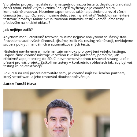
V průběhu procesu neustále sbíráme zpětnou vazbu testerů, developerů a dalších
členů týmu. Právě v týmu vznikají nejlepší myšlenky a je vhodné s nimi
kontinuálně pracovat. Nesmíme zapomenout také na podrobnou revizi všech
činností testingu. Opravdu musíme dělat všechny aktivity? Nedublují se některé
testovací procesy? Máme aktualizovanou knihovnu testů? Zaměřujeme testy
především na kritické oblasti?
Jak nejlépe začít?
Abychom mohli efektivně testovat, musíme nejprve analyzovat současný stav.
Provedeme audit všech činností, zjistíme, kolik vás testing reálně stojí, revidujeme
scope a pokrytí manuálních a automatizovaných testů.
Následně navrhneme a implementujeme kroky pro povýšení vašeho testingu.
Doporučíme vhodné nástroje ve vztahu k vašim potřebám, poradíme, jak
efektivně zapojit testing do SDLC, navrhneme vhodnou testovací strategii a cíle
přesně pro váš projekt. Zaškolíme testery v konkrétních oblastech tak, aby byl váš
testing co nejefektivnější.
Pokud si na celý proces netroufáte sami, je vhodné najít zkušeného partnera,
který se softwaru a jeho testování dlouhodobě věnuje.
Autor: Tomáš Hlava