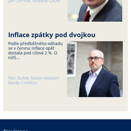
Jan Čermák, analytik ČSOB
Inflace zpátky pod dvojkou
Podle předběžného odhadu
se v červnu inflace opět
dostala pod cílová 2 %. O
nižš...
Petr Dufek, hlavní ekonom
Banky Creditas