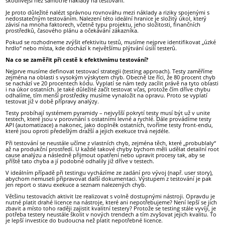
škodlivější než samotné náklady na testování.
Je proto důležité nalézt správnou rovnováhu mezi náklady a riziky spojenými s
nedostatečným testováním. Nalezení této ideální hranice je složitý úkol, který
závisí na mnoha faktorech, včetně typu projektu, jeho složitosti, finančních
prostředků, časového plánu a očekávání zákazníka.
Pokud se rozhodneme zvýšit efektivitu testů, musíme nejprve identifikovat „úzké
hrdlo“ nebo místa, kde dochází k největšímu plýtvání úsilí testerů.
Na co se zaměřit při cestě k efektivnímu testování?
Nejprve musíme definovat testovací strategii (testing approach). Testy zaměříme
zejména na oblasti s vysokým výskytem chyb. Obecně lze říci, že 80 procent chyb
se nachází ve 20 procentech kódu. Vyplatí se nám tedy zacílit právě na tyto oblasti
i na úkor ostatních. Je také důležité začít testovat včas, protože čím dříve chybu
odhalíme, tím menší prostředky musíme vynaložit na opravu. Proto se vyplatí
testovat již v době přípravy analýzy.
Testy probíhají systémem pyramidy – nejvyšší pokrytí testy musí být už v unite
testech, které jsou v porovnání s ostatními levné a rychlé. Dále provádíme testy
API (automatizace) a nakonec, jako doplněk ostatních, tvoříme testy front-endu,
které jsou oproti předešlým dražší a jejich exekuce trvá nejdéle.
Při testování se neustále učíme z vlastních chyb, zejména těch, které „probublaly“
až na produkční prostředí. U každé takové chyby bychom měli udělat detailní root
cause analýzu a následně přijmout opatření nebo upravit procesy tak, aby se
příště tato chyba a jí podobné odhalily již dříve v testech.
V ideálním případě při testingu vycházíme ze zadání pro vývoj (např. user story),
abychom nemuseli připravovat další dokumentaci. Výstupem z testování je pak
jen report o stavu exekuce a seznam nalezených chyb.
Většinu testovacích aktivit lze realizovat s volně dostupnými nástroji. Opravdu je
nutné platit drahé licence na nástroje, které ani nepotřebujeme? Není lepší se jich
zbavit a místo toho raději zajistit kvalitní testery? Protože se testing stále vyvíjí, je
potřeba testery neustále školit v nových trendech a tím zvyšovat jejich kvalitu. To
je lepší investice do budoucna než platit nepotřebné licence.