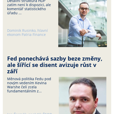
Detailní struktura HDP
zatím není k dispozici, ale
komentář statistického
úřadu ...
Dominik Rusinko, hlavní
ekonom Patria Finance
Fed ponechává sazby beze změny,
ale šířící se disent avizuje růst v
září
Měnová politika Fedu pod
novým vedením Kevina
Warshe čelí zcela
fundamentálním z...