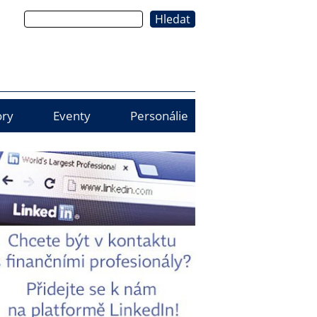
Hledat
ry
Eventy
Personálie