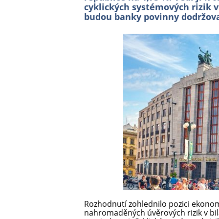
cyklických systémových rizik 
budou banky povinny dodržova
Rozhodnutí zohlednilo pozici ekonom
nahromaděných úvěrových rizik v bil