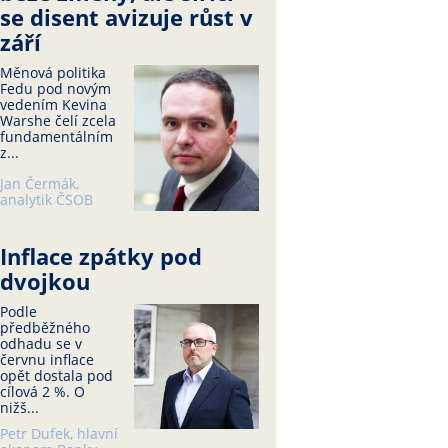
se disent avizuje růst v
září
Měnová politika
Fedu pod novým
vedením Kevina
Warshe čelí zcela
fundamentálním
z...
Jan Čermák,
analytik ČSOB
Inflace zpátky pod
dvojkou
Podle
předběžného
odhadu se v
červnu inflace
opět dostala pod
cílová 2 %. O
nižš...
Petr Dufek, hlavní