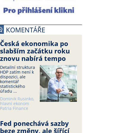
KOMENTÁŘE
Česká ekonomika po
slabším začátku roku
znovu nabírá tempo
Detailní struktura
HDP zatím není k
dispozici, ale
komentář
statistického
úřadu ...
Dominik Rusinko,
hlavní ekonom
Patria Finance
Fed ponechává sazby
beze změny, ale šířící