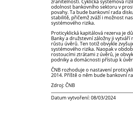
zranitelnosti. Cyklická systémová ri
odolnost bankovního sektoru v prostř
povahy. Ta bude bankovní rada disku
stabilitě, přičemž zváží i možnost nas
systémového rizika.
Proticyklická kapitálová rezerva je 
Banky a družstevní záložny ji vytvá
růstu úvěrů. Ten totiž obvykle zvyšu
systémového rizika. Naopak v obdob
rostoucími ztrátami z úvěrů, je obvy
podniky a domácnosti přístup k úv
ČNB rozhoduje o nastavení proticykli
2014. Příště o něm bude bankovní ra
Zdroj: ČNB
Datum vytvoření: 08/03/2024