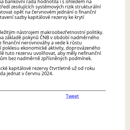
zika bankovní rada hodnotila i s ohledem na
edí zesilujících systémových rizik strukturální
tovat opět na červnovém jednání o finanční
tavení sazby kapitálové rezervy ke krytí
důležitým nástrojem makroobezřetnostní politiky.
ří na základě pokynů ČNB v období nadměrného
je finanční nerovnováhy a vede k růstu
í poklesu ekonomické aktivity, doprovázeného
klé tuto rezervu uvolňovat, aby měly nefinanční
ěrům bez nadměrně zpřísněných podmínek.
cké kapitálové rezervy čtvrtletně už od roku
da jednat v červnu 2024.
Tweet