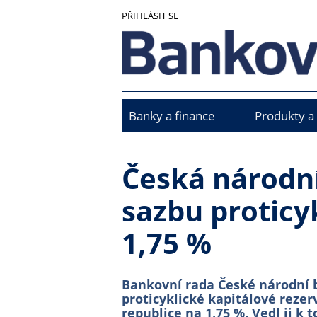
Přejít
PŘIHLÁSIT SE
k
hlavnímu
obsahu
Banky a finance
Produkty a
Main
menu
Česká národní
sazbu proticy
1,75 %
Bankovní rada České národní b
proticyklické kapitálové reze
republice na 1,75 %. Vedl ji k