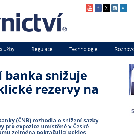
 služby
Regulace
Technologie
Rozhovo
 banka snižuje
klické rezervy na
anky (ČNB) rozhodla o snížení sazby
rvy pro expozice umístěné v České
 tomu zejména pokračující pokles