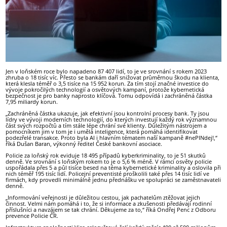
Jen v loňském roce bylo napadeno 87 407 lidí, to je ve srovnání s rokem 2023
zhruba o 18 tisíc víc. Přesto se bankám daří snižovat průměrnou škodu na klienta,
která klesla téměř o 3,5 tisíce na 15 952 korun. Za tím stojí značné investice do
vývoje pokročilých technologií a osvětových kampaní, protože kybernetická
bezpečnost je pro banky naprosto klíčová. Tomu odpovídá i zachráněná částka
7,95 miliardy korun.
„Zachráněná částka ukazuje, jak efektivní jsou kontrolní procesy bank. Ty jsou
lídry ve vývoji moderních technologií, do kterých investují každý rok významnou
část svých rozpočtů a tím stále lépe chrání své klienty. Důležitým nástrojem a
pomocníkem jim v tom je i umělá inteligence, která pomáhá identifikovat
podezřelé transakce. Proto byla AI i hlavním tématem naší kampaně #nePINdej!,“
říká Dušan Baran, výkonný ředitel České bankovní asociace.
Policie za loňský rok eviduje 18 495 případů kyberkriminality, to je 51 skutků
denně. Ve srovnání s loňským rokem to je o 5,6 % méně. V rámci osvěty policie
uspořádala přes 5 a půl tisíce besed na téma kybernetické kriminality a oslovila při
nich téměř 195 tisíc lidí. Policejní preventisté proškolili také přes 14 tisíc lidí ve
firmách, kdy provedli minimálně jednu přednášku ve spolupráci se zaměstnavateli
denně.
„Informování veřejnosti je důležitou cestou, jak pachatelům ztěžovat jejich
činnost. Velmi nám pomáhá i to, že si informace a zkušenosti předávají rodinní
příslušníci a navzájem se tak chrání. Děkujeme za to,“ říká Ondřej Penc z Odboru
prevence Policie ČR.