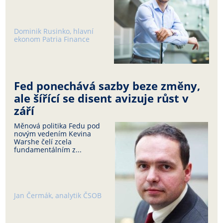
Dominik Rusinko, hlavní
ekonom Patria Finance
Fed ponechává sazby beze změny,
ale šířící se disent avizuje růst v
září
Měnová politika Fedu pod
novým vedením Kevina
Warshe čelí zcela
fundamentálním z...
Jan Čermák, analytik ČSOB