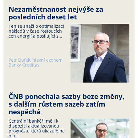
Nezaměstnanost nejvýše za
posledních deset let
Ten se snaží o optimalizaci
nákladů v čase rostoucích
cen energií a posilující z...
Petr Dufek, hlavní ekonom
Banky Creditas
ČNB ponechala sazby beze změny,
s dalším růstem sazeb zatím
nespěchá
Centrální bankéři měli k
dispozici aktualizovanou
prognózu, která ukazuje na
o n...