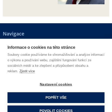
Navigace
Banky a finance
Makroekonomika
Produkty a služby
Technologie
Informace o cookies na této stránce
Regulace
Rozhovory
VOP
LinkedIn
Soubory cookie používáme ke shromažďování a analýze informací
IZOUNU
Mediakit
Logo ke stažení
o výkonu a používání webu, zajištění fungování funkcí ze
sociálních médií a ke zlepšení a přizpůsobení obsahu a
Kontakty
reklam.
Zjistit více
Vydává:
Komerční přílohy:
4H production s.r.o.
gsm:
+420 606 693 693
Nastavení cookies
Libušská 145/53, 142 00 Praha 4
e-mail:
obchod@4Hproduction.cz
Příjem inzerce:
Zasílání materiálů pro redakční
gsm:
+420 606 693 693
využití:
POPŘÍT VŠE
e-mail:
obchod@4Hproduction.cz
e-mail:
redakce@bankovnictvimagazin.cz
POVOLIT COOKIES