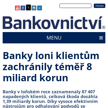
Přejít
Hledat
k
hlavnímu
obsahu
MENU
Main
menu
Banky loni klientům
zachránily téměř 8
miliard korun
Banky v loňském roce zaznamenaly 87 407
napadených klientů, celková škoda dosáhla
1,39 miliardy korun. Díky vysoce efektivním
nástrojům pro odhalování podvodů se