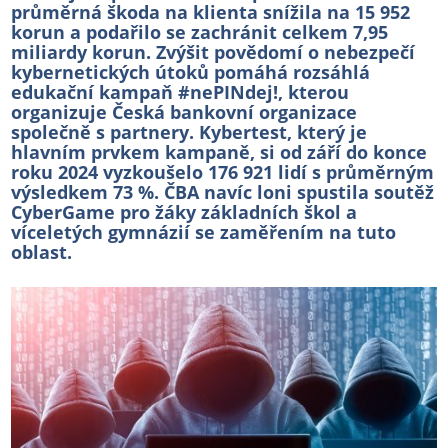
průměrná škoda na klienta snížila na 15 952
korun a podařilo se zachránit celkem 7,95
miliardy korun. Zvýšit povědomí o nebezpečí
kybernetických útoků pomáhá rozsáhlá
edukační kampaň #nePINdej!, kterou
organizuje Česká bankovní organizace
společně s partnery. Kybertest, který je
hlavním prvkem kampaně, si od září do konce
roku 2024 vyzkoušelo 176 921 lidí s průměrným
výsledkem 73 %. ČBA navíc loni spustila soutěž
CyberGame pro žáky základních škol a
víceletých gymnázií se zaměřením na tuto
oblast.