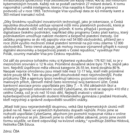
Infrastruktura společnosti Visa celosvětové čelí každý měsíc 400 až 500 milionům
kybernetických hrozeb. Každý rok se podaří zachránit 27 miliard dolarů. K tomu
napomáhá i umělá inteligence, kterou Visa nasadila k řízení rizik a prevenci
podvodů už v roce 1993. Technologie Visa využívají data ze 4,6 miliardy karet a
303 miliard transakcí ročně.
„Díky širokému využívání inovativních technologií, jako je tokenizace, si Česká
republika dlouhodobě udržuje výrazně nižší míru platebních podvodů, která je
přibližně dvakrát nižší než evropský průměr. K tomu přispívá i postupná
digitalizace českého podnikání, například díky programu Česko platí kartou, který
podnikatelům umožňuje nabízet moderní a bezpečné platební metody. Od
začátku programu se do něj zapojilo více než 54 000 obchodníků, přičemž jen v
roce 2024 využilo možnosti získat platební terminál na půl roku zdarma 12 000
obchodníků. Tento trend ukazuje, jak mohou inovace významně přispět k rozvoji
digitální ekonomiky a bezpečnosti plateb v České republice,“ vysvětluje Petr
Polák, country manažer Visa pro Českou republiku.
Od září do prosince loňského roku si Kybertest vyzkoušelo 176 921 lidí, to je v
meziročním srovnání o 12 % více. Průměrné dosažené skóre bylo 73 %, stejně jako
loni. Největší úspěšnost měla věková kategorie 26-55 let, která dosáhla 80 %.
Naopak nejvíce ohroženou jsou mladí lidé mezi 12-17 lety, kteří měli průměrné
skóre pouze 68 %. Tato skupina patří dlouhodobě mezi nejohroženější. Podle
průzkumu ČBA a agentury Ipsos nevěnují takovou pozornost otevírání e-
mailových příloh, zároveň méně často kontrolují svůj bankovní účet. Česká
bankovní asociace proto uspořádala pro žáky 7. – 9. tříd základních škol a
víceletých gymnázií celonárodní soutěž CyberGame, do které se zapojilo 410 tříd z
celého Česka, což je víc než 10 tisíc dětí. Nejlepší znalosti v oblasti
kyberbezpečnosti předvedli studenti Křesťanského gymnázia z pražské Hostivaře,
kteří nejrychleji a správně zodpověděli soutěžní otázky.
„Mladí lidé jsou nejzranitelnější skupinou, velká část kybernetických útoků míří
právě na ně. Navíc ve výsledcích Kybertestu dopadli nejhůře. Proto jsme se
rozhodli uspořádat CyberGame, abychom jim pomohli rozpoznat rizika v online
světě a vyhnout se jim. Zároveň jsme to chtěli udělat zábavně, proto jsme zvolili
formu soutěže, ve které odpovídají na kvízové otázky,“ vysvětluje Zdeňka Hildová,
ředitelka ČBA Educa.
Zdroj: ČBA