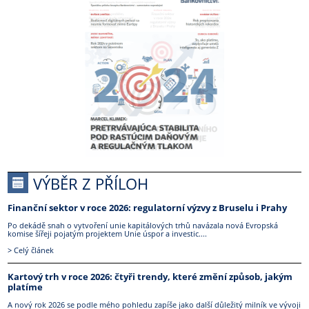
VÝBĚR Z PŘÍLOH
Finanční sektor v roce 2026: regulatorní výzvy z Bruselu i Prahy
Po dekádě snah o vytvoření unie kapitálových trhů navázala nová Evropská
komise šířeji pojatým projektem Unie úspor a investic....
> Celý článek
Kartový trh v roce 2026: čtyři trendy, které změní způsob, jakým
platíme
A nový rok 2026 se podle mého pohledu zapíše jako další důležitý milník ve vývoji