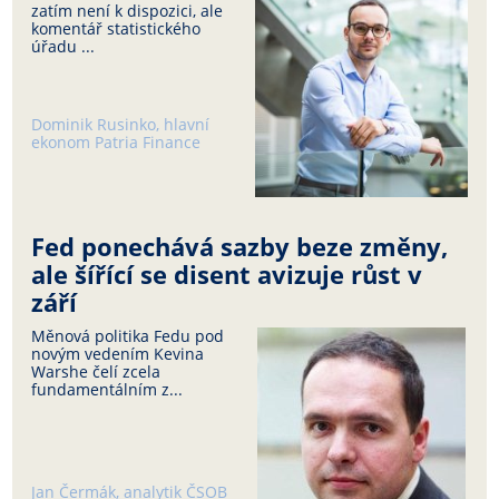
zatím není k dispozici, ale
komentář statistického
úřadu ...
Dominik Rusinko, hlavní
ekonom Patria Finance
Fed ponechává sazby beze změny,
ale šířící se disent avizuje růst v
září
Měnová politika Fedu pod
novým vedením Kevina
Warshe čelí zcela
fundamentálním z...
Jan Čermák, analytik ČSOB