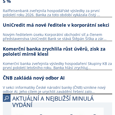
5 %
Raiffeisenbank zveřejnila hospodářské výsledky za první
pololetí roku 2026. Banka za toto období vykázala čistý ...
UniCredit má nové ředitele v korporátní sekci
Novým ředitelem úseku Korporátní obchodní síť a členem
představenstva UniCredit Bank se stává Štěpán Šiška a zár...
Komerční banka zrychlila růst úvěrů, zisk za
pololetí mírně klesl
Komerční banka zveřejnila výsledky hospodaření Skupiny KB za
první pololetí letošního roku. Banka hlásí zrychluj...
ČNB zakládá nový odbor AI
V sekci informatiky České národní banky (ČNB) vznikne nový
odbor AI. Jeho cílem je urychlit zavádění řešení zalo...
AKTUÁLNÍ A NEJBLIŽŠÍ MINULÁ
VYDÁNÍ