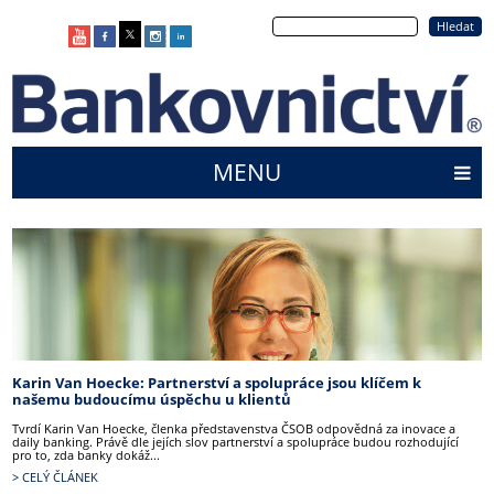
Přejít
Hledat
k
hlavnímu
obsahu
MENU
Main
menu
Karin Van Hoecke: Partnerství a spolupráce jsou klíčem k
našemu budoucímu úspěchu u klientů
Tvrdí Karin Van Hoecke, členka představenstva ČSOB odpovědná za inovace a
daily banking. Právě dle jejích slov partnerství a spolupráce budou rozhodující
pro to, zda banky dokáž...
> CELÝ ČLÁNEK