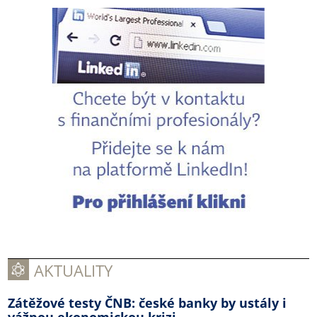
AKTUALITY
Zátěžové testy ČNB: české banky by ustály i
vážnou ekonomickou krizi