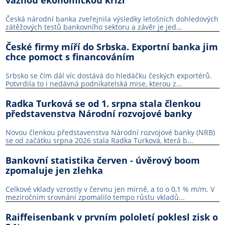
Česká národní banka zveřejnila výsledky letošních dohledových
zátěžových testů bankovního sektoru a závěr je jed...
České firmy míří do Srbska. Exportní banka jim
chce pomoct s financováním
Srbsko se čím dál víc dostává do hledáčku českých exportérů.
Potvrdila to i nedávná podnikatelská mise, kterou z...
Radka Turková se od 1. srpna stala členkou
představenstva Národní rozvojové banky
Novou členkou představenstva Národní rozvojové banky (NRB)
se od začátku srpna 2026 stala Radka Turková, která b...
Bankovní statistika červen - úvěrový boom
zpomaluje jen zlehka
Celkové vklady vzrostly v červnu jen mírně, a to o 0,1 % m/m. V
meziročním srovnání zpomalilo tempo růstu vkladů...
Raiffeisenbank v prvním pololetí poklesl zisk o