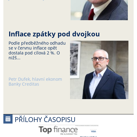
Inflace zpátky pod dvojkou
Podle předběžného odhadu
se v červnu inflace opět
dostala pod cílová 2 %. O
nižš...
Petr Dufek, hlavní ekonom
Banky Creditas
PŘÍLOHY ČASOPISU