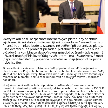
„Nový zákon posílí bezpečnost internetových plateb, aby se snížilo
jejich zneužívání stále sofistikovanějšími podvodníky,“
vysvětlil ministr
financí. Podmínkou bude takzvané silné ověření při autentizaci platby.
Silné ověření bude probíhat při zadání platební transakce, kde bude
vyžadována kombinace alespoň dvou způsobů ověření – údaje známé
uživateli (např. přihlašovací údaje), věc, kterou má uživatel ve své moci
(např. mobilní telefon), případně biometrické údaje (např. otisk prstu,
nebo i selfie).
Silné ověření uživatele se uplatňuje v řadě případů i dnes. Může se jednat o
platební kartu a PIN, nebo heslo do internetového bankovnictví a ověřovací SMS,
které klienti běžně používají. Nově však lidé budou moci využít nové technologie
založené na biometrii, pokud sami budou chtít a banky jim takovou možnost
nabídnou.
Nový zákon také snižuje limit odpovědnosti uživatele při neautorizované
transakci způsobené použitím ztracené, odcizené, nebo zneužité karty ze 150 EUR
na 50 EUR a rovněž reguluje blokaci peněžních prostředků na platebních účtech.
Například při rezervaci hotelu bude obchodník v případě, že bude chtít z platební
karty předběžně blokovat odhadovanou částku útraty, povinen tuto skutečnost
zákazníkovi oznámit a tuto částku blokovat až s jeho souhlasem. „Zákon zamezí
situacím, kdy majitel karty není o předběžné blokaci částky na kartě informován,
nebo k ní nedal souhlas,“ uvedl ministr financí Andrej Babiš. Následně je banka