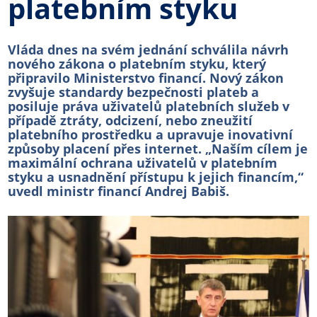
platebním styku
Vláda dnes na svém jednání schválila návrh
nového zákona o platebním styku, který
připravilo Ministerstvo financí. Nový zákon
zvyšuje standardy bezpečnosti plateb a
posiluje práva uživatelů platebních služeb v
případě ztráty, odcizení, nebo zneužití
platebního prostředku a upravuje inovativní
způsoby placení přes internet. „Naším cílem je
maximální ochrana uživatelů v platebním
styku a usnadnění přístupu k jejich financím,“
uvedl ministr financí Andrej Babiš.