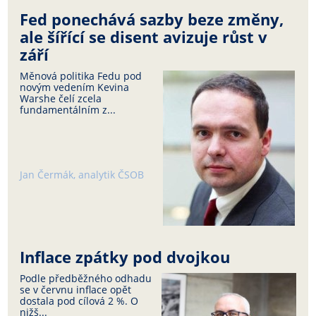
Fed ponechává sazby beze změny,
ale šířící se disent avizuje růst v
září
Měnová politika Fedu pod
novým vedením Kevina
Warshe čelí zcela
fundamentálním z...
Jan Čermák, analytik ČSOB
Inflace zpátky pod dvojkou
Podle předběžného odhadu
se v červnu inflace opět
dostala pod cílová 2 %. O
nižš...