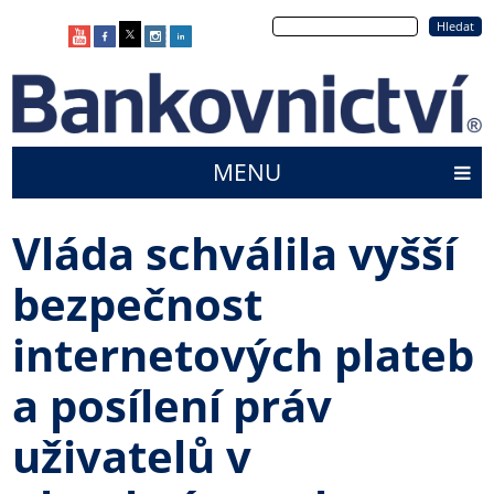
Přejít
Hledat
k
hlavnímu
obsahu
MENU
Main
menu
Vláda schválila vyšší
bezpečnost
internetových plateb
a posílení práv
uživatelů v