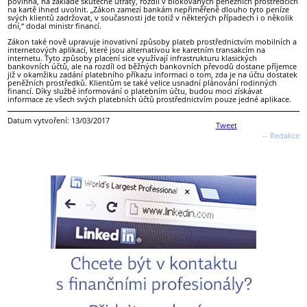
povinna, na základě skutečné útraty, rozdíl v blokovaných peněžních prostředcích
na kartě ihned uvolnit. „Zákon zamezí bankám nepřiměřeně dlouho tyto peníze
svých klientů zadržovat, v současnosti jde totiž v některých případech i o několik
dní,“ dodal ministr financí.
Zákon také nově upravuje inovativní způsoby plateb prostřednictvím mobilních a
internetových aplikací, které jsou alternativou ke karetním transakcím na
internetu. Tyto způsoby placení sice využívají infrastrukturu klasických
bankovních účtů, ale na rozdíl od běžných bankovních převodů dostane příjemce
již v okamžiku zadání platebního příkazu informaci o tom, zda je na účtu dostatek
peněžních prostředků. Klientům se také velice usnadní plánování rodinných
financí. Díky službě informování o platebním účtu, budou moci získávat
informace ze všech svých platebních účtů prostřednictvím pouze jedné aplikace.
Datum vytvoření: 13/03/2017
Tweet
-- Redakce