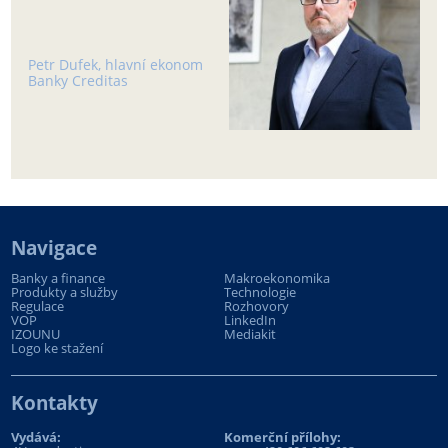
Petr Dufek, hlavní ekonom
Banky Creditas
Navigace
Banky a finance
Makroekonomika
Produkty a služby
Technologie
Regulace
Rozhovory
VOP
LinkedIn
IZOUNU
Mediakit
Logo ke stažení
Kontakty
Vydává:
Komerční přílohy: