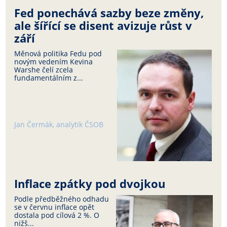
Fed ponechává sazby beze změny,
ale šířící se disent avizuje růst v
září
Měnová politika Fedu pod
novým vedením Kevina
Warshe čelí zcela
fundamentálním z...
Jan Čermák, analytik ČSOB
Inflace zpátky pod dvojkou
Podle předběžného odhadu
se v červnu inflace opět
dostala pod cílová 2 %. O
nižš...