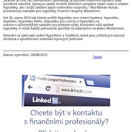
„Ačkoliv se růst cen nemovitostí zpomaluje, je pořízení vlastního bydlení stále
poměrně náročné. Úpravou sazeb chceme klientům usnadnit nejen cestu k získání
hypotéky, ale i snížit zatížení jejich rodinného rozpočtu,“ říká Marian Holub,
produktový manažer pro hypotéky finanční skupiny Wüstenrot.
Od 26. srpna 2019 tak klienti pořídí Hypotéku pro vlastní bydlení, Hypotéku
dopředu, Hypotéku Refin, Hypotéku pro cizince a Hypotéku na
cokoliv s výhodnějšími sazbami (viz přehled výše). Konkrétní výši splátek
hypotéky si může každý jednoduše spočítat na kalkulačce na webu Wüstenrotu.
Zlevnění se týká také úvěrů HypoRevit a TopRevit, které jsou určené pro bytová
družstva a společenství vlastníků bytových jednotek.
Datum vytvoření: 28/08/2019
Tweet