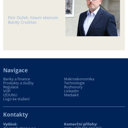
Petr Dufek, hlavní ekonom
Banky Creditas
Navigace
Banky a finance
Makroekonomika
Produkty a služby
Technologie
Regulace
Rozhovory
VOP
LinkedIn
IZOUNU
Mediakit
Logo ke stažení
Kontakty
Vydává:
Komerční přílohy: