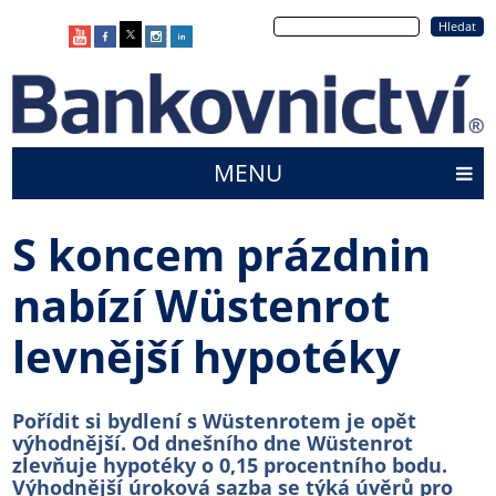
Přejít
Hledat
k
hlavnímu
obsahu
MENU
Main
menu
S koncem prázdnin
nabízí Wüstenrot
levnější hypotéky
Pořídit si bydlení s Wüstenrotem je opět
výhodnější. Od dnešního dne Wüstenrot
zlevňuje hypotéky o 0,15 procentního bodu.
Výhodnější úroková sazba se týká úvěrů pro