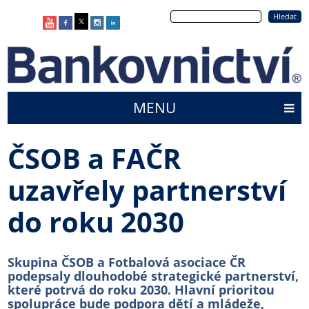
Přejít
Hledat
k
hlavnímu
obsahu
MENU
Main
menu
ČSOB a FAČR
uzavřely partnerství
do roku 2030
Skupina ČSOB a Fotbalová asociace ČR
podepsaly dlouhodobé strategické partnerství,
které potrvá do roku 2030. Hlavní prioritou
spolupráce bude podpora dětí a mládeže,