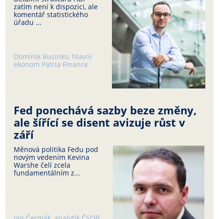
zatím není k dispozici, ale
komentář statistického
úřadu ...
Dominik Rusinko, hlavní
ekonom Patria Finance
Fed ponechává sazby beze změny,
ale šířící se disent avizuje růst v
září
Měnová politika Fedu pod
novým vedením Kevina
Warshe čelí zcela
fundamentálním z...
Jan Čermák, analytik ČSOB