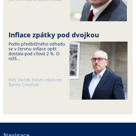
Inflace zpátky pod dvojkou
Podle předběžného odhadu
se v červnu inflace opět
dostala pod cílová 2 %. O
nižš...
Petr Dufek, hlavní ekonom
Banky Creditas
Navigace