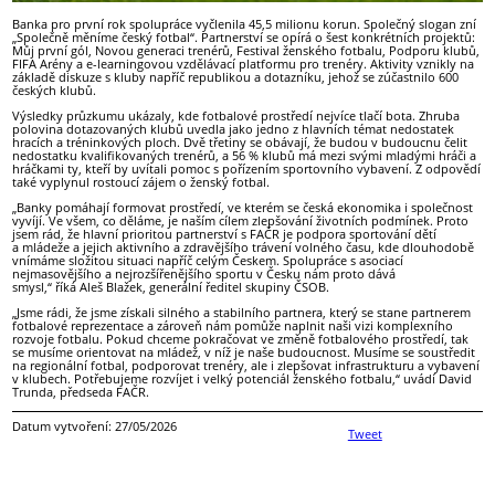
Banka pro první rok spolupráce vyčlenila 45,5 milionu korun. Společný slogan zní
„Společně měníme český fotbal“. Partnerství se opírá o šest konkrétních projektů:
Můj první gól, Novou generaci trenérů, Festival ženského fotbalu, Podporu klubů,
FIFA Arény a e-learningovou vzdělávací platformu pro trenéry. Aktivity vznikly na
základě diskuze s kluby napříč republikou a dotazníku, jehož se zúčastnilo 600
českých klubů.
Výsledky průzkumu ukázaly, kde fotbalové prostředí nejvíce tlačí bota. Zhruba
polovina dotazovaných klubů uvedla jako jedno z hlavních témat nedostatek
hracích a tréninkových ploch. Dvě třetiny se obávají, že budou v budoucnu čelit
nedostatku kvalifikovaných trenérů, a 56 % klubů má mezi svými mladými hráči a
hráčkami ty, kteří by uvítali pomoc s pořízením sportovního vybavení. Z odpovědí
také vyplynul rostoucí zájem o ženský fotbal.
„Banky pomáhají formovat prostředí, ve kterém se česká ekonomika i společnost
vyvíjí. Ve všem, co děláme, je naším cílem zlepšování životních podmínek. Proto
jsem rád, že hlavní prioritou partnerství s FAČR je podpora sportování dětí
a mládeže a jejich aktivního a zdravějšího trávení volného času, kde dlouhodobě
vnímáme složitou situaci napříč celým Českem. Spolupráce s asociací
nejmasovějšího a nejrozšířenějšího sportu v Česku nám proto dává
smysl,“ říká Aleš Blažek, generální ředitel skupiny ČSOB.
„Jsme rádi, že jsme získali silného a stabilního partnera, který se stane partnerem
fotbalové reprezentace a zároveň nám pomůže naplnit naši vizi komplexního
rozvoje fotbalu. Pokud chceme pokračovat ve změně fotbalového prostředí, tak
se musíme orientovat na mládež, v níž je naše budoucnost. Musíme se soustředit
na regionální fotbal, podporovat trenéry, ale i zlepšovat infrastrukturu a vybavení
v klubech. Potřebujeme rozvíjet i velký potenciál ženského fotbalu,“ uvádí David
Trunda, předseda FAČR.
Datum vytvoření: 27/05/2026
Tweet