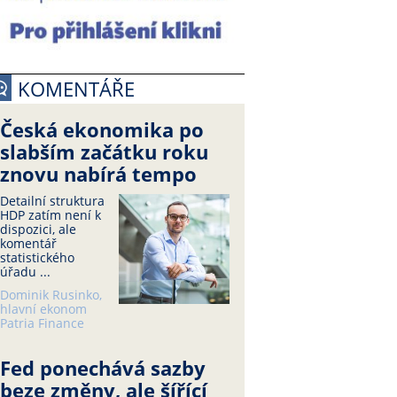
KOMENTÁŘE
Česká ekonomika po
slabším začátku roku
znovu nabírá tempo
Detailní struktura
HDP zatím není k
dispozici, ale
komentář
statistického
úřadu ...
Dominik Rusinko,
hlavní ekonom
Patria Finance
Fed ponechává sazby
beze změny, ale šířící