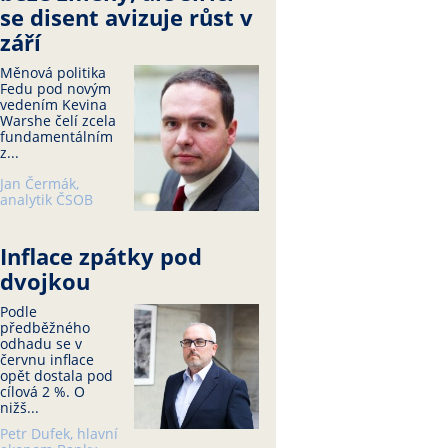
se disent avizuje růst v
září
Měnová politika
Fedu pod novým
vedením Kevina
Warshe čelí zcela
fundamentálním
z...
Jan Čermák,
analytik ČSOB
Inflace zpátky pod
dvojkou
Podle
předběžného
odhadu se v
červnu inflace
opět dostala pod
cílová 2 %. O
nižš...
Petr Dufek, hlavní