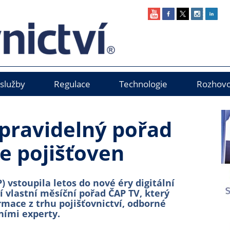
 služby
Regulace
Technologie
Rozhovo
pravidelný pořad
e pojišťoven
) vstoupila letos do nové éry digitální
 vlastní měsíční pořad ČAP TV, který
rmace z trhu pojišťovnictví, odborné
ními experty.