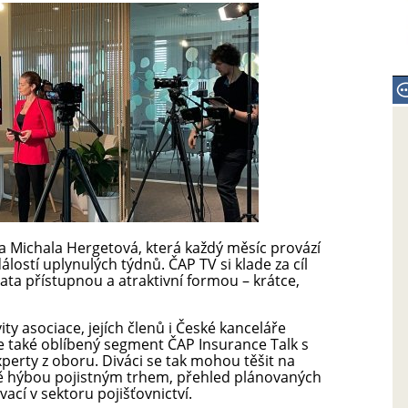
 Michala Hergetová, která každý měsíc provází
lostí uplynulých týdnů. ČAP TV si klade za cíl
ata přístupnou a atraktivní formou – krátce,
ity asociace, jejích členů i České kanceláře
 je také oblíbený segment ČAP Insurance Talk s
perty z oboru. Diváci se tak mohou těšit na
lně hýbou pojistným trhem, přehled plánovaných
vací v sektoru pojišťovnictví.