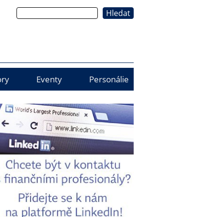
Hledat
ry
Eventy
Personálie