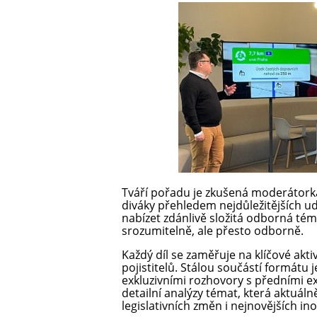
Tváří pořadu je zkušená moderátorka
diváky přehledem nejdůležitějších udá
nabízet zdánlivě složitá odborná tém
srozumitelně, ale přesto odborně.
Každý díl se zaměřuje na klíčové aktiv
pojistitelů. Stálou součástí formátu
exkluzivními rozhovory s předními ex
detailní analýzy témat, která aktuá
legislativních změn i nejnovějších ino