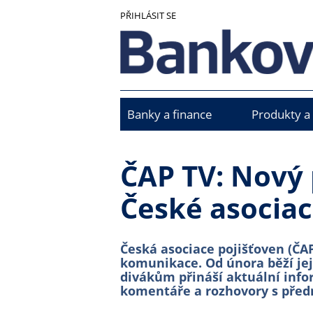
Přejít
PŘIHLÁSIT SE
k
hlavnímu
obsahu
Banky a finance
Produkty a
Main
menu
ČAP TV: Nový 
České asociac
Česká asociace pojišťoven (ČAP
komunikace. Od února běží její
divákům přináší aktuální info
komentáře a rozhovory s před