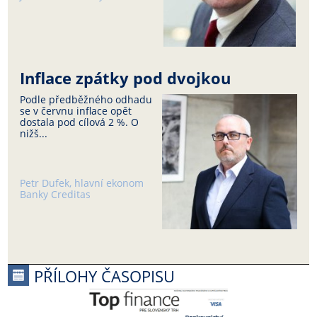
Inflace zpátky pod dvojkou
Podle předběžného odhadu
se v červnu inflace opět
dostala pod cílová 2 %. O
nižš...
Petr Dufek, hlavní ekonom
Banky Creditas
PŘÍLOHY ČASOPISU