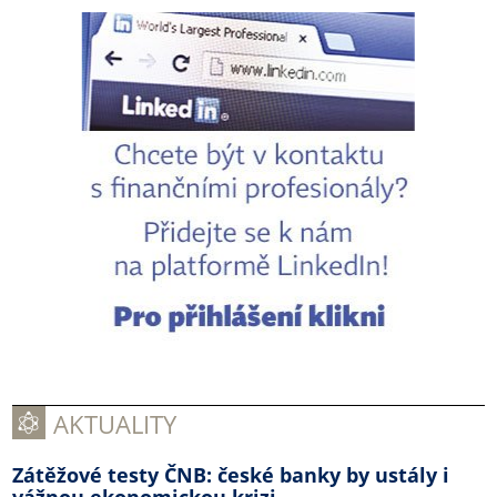
AKTUALITY
Zátěžové testy ČNB: české banky by ustály i
vážnou ekonomickou krizi