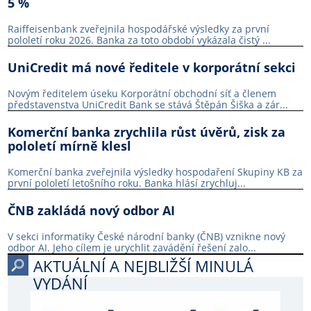
5 %
Raiffeisenbank zveřejnila hospodářské výsledky za první
pololetí roku 2026. Banka za toto období vykázala čistý ...
UniCredit má nové ředitele v korporátní sekci
Novým ředitelem úseku Korporátní obchodní síť a členem
představenstva UniCredit Bank se stává Štěpán Šiška a zár...
Komerční banka zrychlila růst úvěrů, zisk za
pololetí mírně klesl
Komerční banka zveřejnila výsledky hospodaření Skupiny KB za
první pololetí letošního roku. Banka hlásí zrychluj...
ČNB zakládá nový odbor AI
V sekci informatiky České národní banky (ČNB) vznikne nový
odbor AI. Jeho cílem je urychlit zavádění řešení zalo...
AKTUÁLNÍ A NEJBLIŽŠÍ MINULÁ
VYDÁNÍ