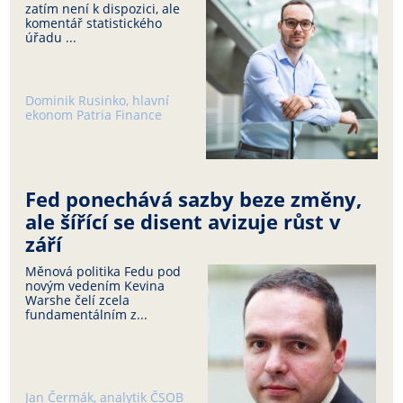
zatím není k dispozici, ale
komentář statistického
úřadu ...
Dominik Rusinko, hlavní
ekonom Patria Finance
Fed ponechává sazby beze změny,
ale šířící se disent avizuje růst v
září
Měnová politika Fedu pod
novým vedením Kevina
Warshe čelí zcela
fundamentálním z...
Jan Čermák, analytik ČSOB