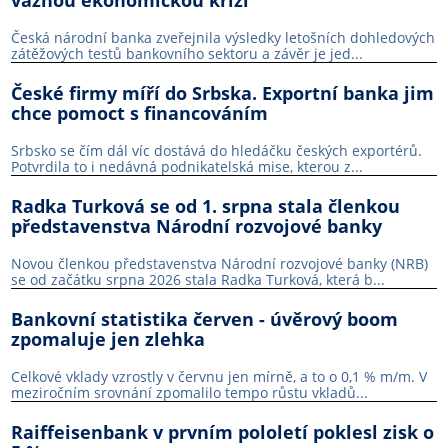
Česká národní banka zveřejnila výsledky letošních dohledových
zátěžových testů bankovního sektoru a závěr je jed...
České firmy míří do Srbska. Exportní banka jim
chce pomoct s financováním
Srbsko se čím dál víc dostává do hledáčku českých exportérů.
Potvrdila to i nedávná podnikatelská mise, kterou z...
Radka Turková se od 1. srpna stala členkou
představenstva Národní rozvojové banky
Novou členkou představenstva Národní rozvojové banky (NRB)
se od začátku srpna 2026 stala Radka Turková, která b...
Bankovní statistika červen - úvěrový boom
zpomaluje jen zlehka
Celkové vklady vzrostly v červnu jen mírně, a to o 0,1 % m/m. V
meziročním srovnání zpomalilo tempo růstu vkladů...
Raiffeisenbank v prvním pololetí poklesl zisk o