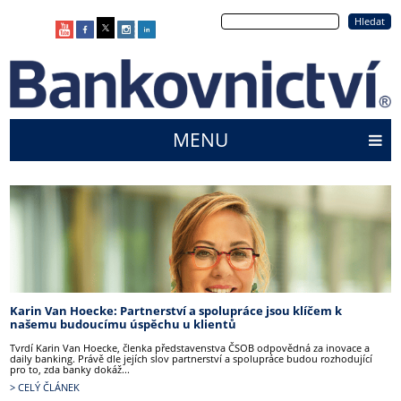
Přejít
Hledat
k
hlavnímu
obsahu
MENU
Main
menu
Karin Van Hoecke: Partnerství a spolupráce jsou klíčem k
našemu budoucímu úspěchu u klientů
Tvrdí Karin Van Hoecke, členka představenstva ČSOB odpovědná za inovace a
daily banking. Právě dle jejích slov partnerství a spolupráce budou rozhodující
pro to, zda banky dokáž...
> CELÝ ČLÁNEK